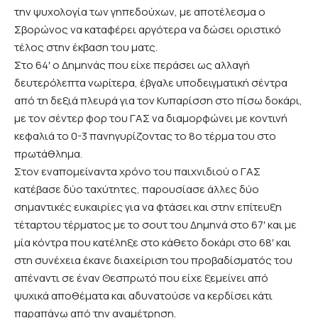
την ψυχολογία των γηπεδούχων, με αποτέλεσμα ο
Σβορώνος να καταφέρει αργότερα να δώσει οριστικό
τέλος στην έκβαση του ματς.
Στο 64′ ο Δημηνάς που είχε περάσει ως αλλαγή
δευτερόλεπτα νωρίτερα, έβγαλε υποδειγματική σέντρα
από τη δεξιά πλευρά για τον Κυπαρίσση στο πίσω δοκάρι,
με τον σέντερ φορ του ΓΑΣ να διαμορφώνει με κοντινή
κεφαλιά το 0-3 πανηγυρίζοντας το 8ο τέρμα του στο
πρωτάθλημα.
Στον εναπομείναντα χρόνο του παιχνιδιού ο ΓΑΣ
κατέβασε δύο ταχύτητες, παρουσίασε άλλες δύο
σημαντικές ευκαιρίες για να φτάσει και στην επίτευξη
τέταρτου τέρματος με το σουτ του Δημηνά στο 67′ και με
μία κόντρα που κατέληξε στο κάθετο δοκάρι στο 68′ και
στη συνέχεια έκανε διαχείριση του προβαδίσματός του
απέναντι σε έναν Θεσπρωτό που είχε ξεμείνει από
ψυχικά αποθέματα και αδυνατούσε να κερδίσει κάτι
παραπάνω από την αναμέτρηση.