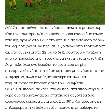
Ο ΓΑΣ προσπάθησε να επενδύσει πάνω στο μομέντουμ,
είχε την πρωτοβουλία των κινήσεων και έχασε δυο καλές
στιγμές, αρχικά στο 13′ με την απευθείας εκτέλεση φάουλ
του Δεμηρτζόγλου να περνάει λίγο πάνω από τα γκολπόστ
και στη συνέχεια στο 22′ με το δεξί σουτ του Μπατζώνη
από το ημικύκλιο της περιοχής να έχει την ίδια κατάληξη.
Οι γηπεδούχοι ένα δεκάλεπτο αργότερα σε μία
φαινομενικά ανύποπτη φάση έφτασαν μια ανάσα από την
ισοφάριση, αλλά ο Κούζας επενέβη καταλυτικά
σταματώντας το κοντινό σουτ του Τσιαφίτσα.
Ο ΓΑΣ θα μπορούσε κάλλιστα να πάει στα αποδυτήρια με
αέρα δυο τερμάτων αφού σπατάλησε αργότερα δύο
κραυγαλέες ευκαιρίες για γκολ. Στο 36′ ο Κυπαρίσσης με
ψηλοκρεμαστή κεφάλια εντός περιοχής σημάδεψε το