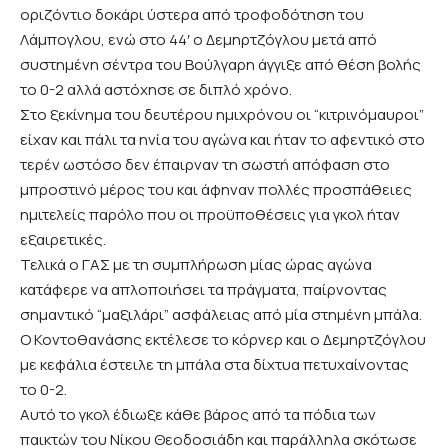
οριζόντιο δοκάρι ύστερα από τροφοδότηση του
Λάμπογλου, ενώ στο 44′ ο Δεμηρτζόγλου μετά από
συστημένη σέντρα του Βούλγαρη άγγιξε από θέση βολής
το 0-2 αλλά αστόχησε σε διπλό χρόνο.
Στο ξεκίνημα του δευτέρου ημιχρόνου οι “κιτρινόμαυροι”
είχαν και πάλι τα ηνία του αγώνα και ήταν το αφεντικό στο
τερέν ωστόσο δεν έπαιρναν τη σωστή απόφαση στο
μπροστινό μέρος του και άφηναν πολλές προσπάθειες
ημιτελείς παρόλο που οι προϋποθέσεις για γκολ ήταν
εξαιρετικές.
Τελικά ο ΓΑΣ με τη συμπλήρωση μίας ώρας αγώνα
κατάφερε να απλοποιήσει τα πράγματα, παίρνοντας
σημαντικό “μαξιλάρι” ασφάλειας από μία στημένη μπάλα.
Ο Κοντοθανάσης εκτέλεσε το κόρνερ και ο Δεμηρτζόγλου
με κεφάλια έστειλε τη μπάλα στα δίχτυα πετυχαίνοντας
το 0-2.
Αυτό το γκολ έδιωξε κάθε βάρος από τα πόδια των
παικτών του Νίκου Θεοδοσιάδη και παράλληλα σκότωσε