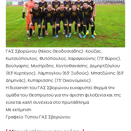
ΓΑΣ Σβορώνου (Νίκος Θεοδοσιάδης): Κούζας,
Κωτσιόπουλος, Φυτόπουλος, Καραγκούνης (73′ Βύρος),
Βούλγαρης, Μυστρίδης, Κοντοθανάσης, Δεμηρτζόγλου
(63′ Κυρτέγος), Λάμπογλου (63′ Ξυδούς), Μπατζώνης (63′
Δημηνάς), Κυπαρίσσης (73′ Οικονομίκος).
Η διοίκηση του ΓΑΣ Σβορώνου ευχαριστεί θερμά την
ομάδα του Θεσπρωτού για την άριστη φιλοξενία και της
εύχεται καλή συνέχεια στο πρωτάθλημα.
Με εκτίμηση
Γραφείο Τύπου ΓΑΣ Σβορώνου