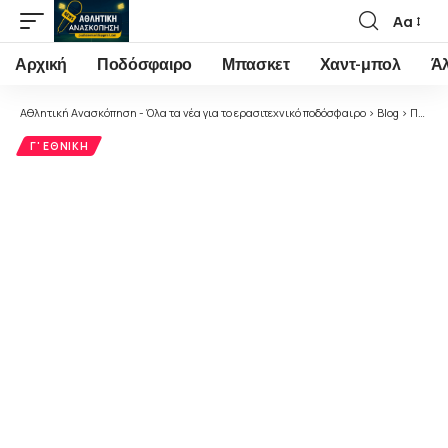
Αα
Font
Resizer
Αρχική
Ποδόσφαιρο
Μπασκετ
Χαντ-μπολ
Ά
Αθλητική Ανασκόπηση - Όλα τα νέα για το ερασιτεχνικό ποδόσφαιρο
>
Blog
>
Ποδόσφαιρο
Γ' ΕΘΝΙΚΉ