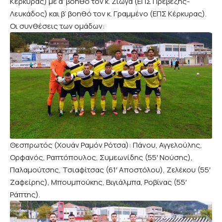
Κέρκυρας) με α’ βοηθό τον κ. Ζιώγα (ΕΠΣ Πρεβέζης-
Λευκάδος) και β’ βοηθό τον κ. Γραμμένο (ΕΠΣ Κέρκυρας).
Οι συνθέσεις των ομάδων:
Θεσπρωτός (Χουάν Ραμόν Ρότσα): Πάνου, Αγγελούλης,
Ορφανός, Ραπτόπουλος, Συμεωνίδης (55′ Νούσης),
Παλαμούτσης, Τσιαφίτσας (61′ Αποστόλου), Ζελέκου (55′
Ζαφείρης), Μπουμπούκης, Βιγιάλμπα, Ροβίνας (55′
Ράπτης).