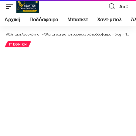
Αα
Font
Resizer
Αρχική
Ποδόσφαιρο
Μπασκετ
Χαντ-μπολ
Ά
Αθλητική Ανασκόπηση - Όλα τα νέα για το ερασιτεχνικό ποδόσφαιρο
>
Blog
>
Ποδόσφαιρο
Γ' ΕΘΝΙΚΉ