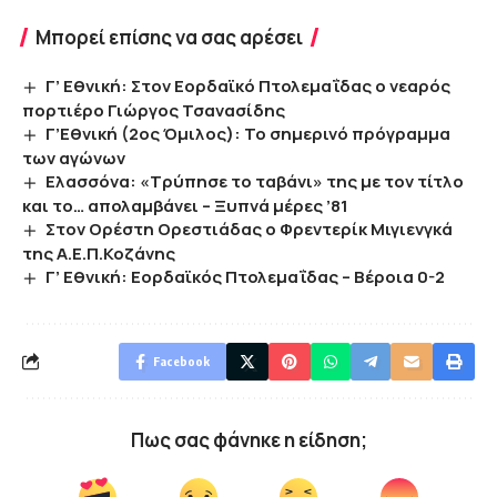
Μπορεί επίσης να σας αρέσει
Γ’ Εθνική: Στον Εορδαϊκό Πτολεμαΐδας ο νεαρός
πορτιέρο Γιώργος Τσανασίδης
Γ’Εθνική (2ος Όμιλος): Το σημερινό πρόγραμμα
των αγώνων
Ελασσόνα: «Τρύπησε το ταβάνι» της με τον τίτλο
και το… απολαμβάνει – Ξυπνά μέρες ’81
Στον Ορέστη Ορεστιάδας ο Φρεντερίκ Μιγιενγκά
της Α.Ε.Π.Κοζάνης
Γ’ Εθνική: Εορδαϊκός Πτολεμαΐδας – Βέροια 0-2
Facebook
Πως σας φάνηκε η είδηση;