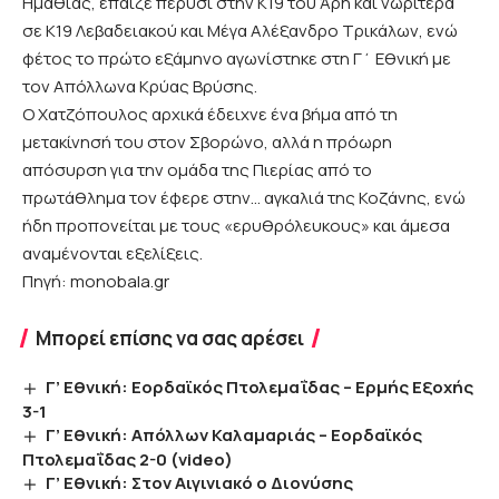
Ημαθίας, έπαιζε πέρυσι στην Κ19 του Άρη και νωρίτερα
σε Κ19 Λεβαδειακού και Μέγα Αλέξανδρο Τρικάλων, ενώ
φέτος το πρώτο εξάμηνο αγωνίστηκε στη Γ΄ Εθνική με
τον Απόλλωνα Κρύας Βρύσης.
Ο Χατζόπουλος αρχικά έδειχνε ένα βήμα από τη
μετακίνησή του στον Σβορώνο, αλλά η πρόωρη
απόσυρση για την ομάδα της Πιερίας από το
πρωτάθλημα τον έφερε στην… αγκαλιά της Κοζάνης, ενώ
ήδη προπονείται με τους «ερυθρόλευκους» και άμεσα
αναμένονται εξελίξεις.
Πηγή: monobala.gr
Μπορεί επίσης να σας αρέσει
Γ’ Εθνική: Εορδαϊκός Πτολεμαΐδας – Ερμής Εξοχής
3-1
Γ’ Εθνική: Απόλλων Καλαμαριάς – Εορδαϊκός
Πτολεμαΐδας 2-0 (video)
Γ’ Εθνική: Στον Αιγινιακό ο Διονύσης