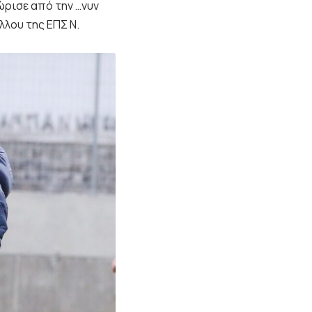
ώρισε από την …νυν
λλου της ΕΠΣ Ν.