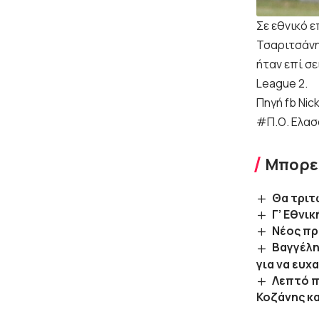
Σε εθνικό ε
Τσαριτσάνης
ήταν επί σε
League 2.
Πηγή
fb Nic
#Π.Ο. Ελασ
Μπορεί
Θα τριτ
Γ’ Εθνικ
Νέος πρ
Bαγγέλη
για να ευ
Λεπτό π
Κοζάνης κα