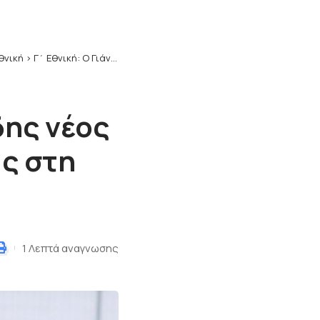
Εθνική
>
Γ΄ Εθνική: O Γιάννης Τσακμακίδης νέος προπονητής του Π.Ο. Ελασσόνας στη θέση του Νίκου Χρόνη
δης νέος
ς στη
1 Λεπτά αναγνωσης