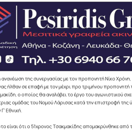
η ανανέωση της συνεργασίας με τον προπονητή Νίκο Χρόνη
ας ήλθαν σε επαφή με τον μέχρι προ τριμήνου προπονητή
κμακίδη, ο οποίος θα αναλάβει το έργο του αγωνιστικού σχ
ιας ομάδας του Νομού Λάρισας κατά την επιστροφή της 
 Γ’ Εθνική.
το είναι ότι ο 51χρονος Τσακμακίδης απομακρύνθηκε από 