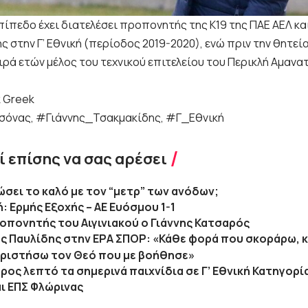
πίπεδο έχει διατελέσει προπονητής της Κ19 της ΠΑΕ ΑΕΛ κα
 στην Γ’ Εθνική (περίοδος 2019-2020), ενώ πριν την θητεί
ιρά ετών μέλος του τεχνικού επιτελείου του Περικλή Αμανα
k Greek
σόνας, #Γιάννης_Τσακμακίδης, #Γ_Εθνική
 επίσης να σας αρέσει
ώσει το καλό με τον “μετρ” των ανόδων;
ή: Ερμής Εξοχής – ΑΕ Ευόσμου 1-1
οπονητής του Αιγινιακού ο Γιάννης Κατσαρός
ς Παυλίδης στην ΕΡΑ ΣΠΟΡ: «Κάθε φορά που σκοράρω, 
χαριστήσω τον Θεό που με βοήθησε»
ρος λεπτό τα σημερινά παιχνίδια σε Γ’ Εθνική Κατηγορία,
ι ΕΠΣ Φλώρινας