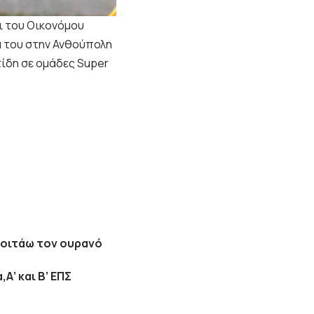
ι του Οικονόμου
α του στην Ανθούπολη
τίδη σε ομάδες Super
κοιτάω τον ουρανό
Α’ και Β’ ΕΠΣ