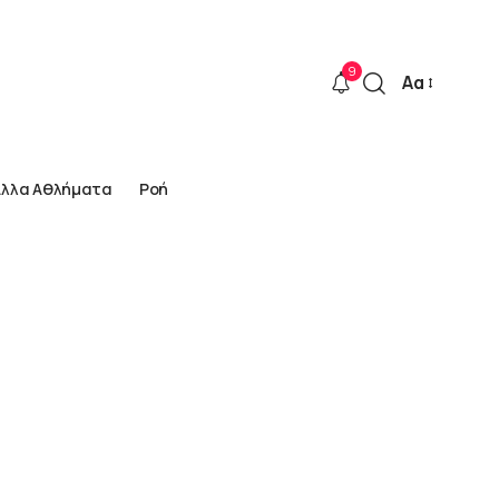
9
Αα
Font
Resizer
Άλλα Αθλήματα
Ροή