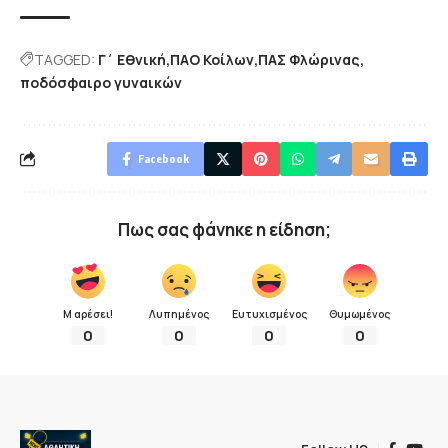
TAGGED:
Γ΄ Εθνική
ΠΑΟ Κοίλων
ΠΑΣ Φλώρινας
ποδόσφαιρο γυναικών
Facebook
Πως σας φάνηκε η είδηση;
Μ αρέσει!
Λυπημένος
Ευτυχισμένος
Θυμωμένος
0
0
0
0