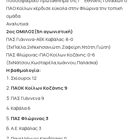
ποδοσφαιρικό πρωτάθλημα της Γ΄ Εθνικής Γυναικών ο
ΠΑΟ Κοίλων κέρδισε εύκολα στην Φλώρινα την τοπική
ομάδα.
Αναλυτικά:
2ος ΟΜΙΛΟΣ(5η αγωνιστική)
ΠΑΣ Γιάννινα-ΑΕΚ Καβάλας:8-0
(3xΠαϊλα,2xΝικησανιώτη,Ζαφείρη,Ντότη,Γιώτη)
ΠΑΣ Φλώρινας-ΠΑΟ Κοίλων Κοζάνης:0-6
(3xΝάτσου,Κωσταρέλα,Ιωάννου,Παλάσκα)
Η βαθμολογία:
Σκίουροι 12
ΠΑΟΚ Κοίλων Κοζάνης 9
ΠΑΣ Γιάννενα 9
Καβάλα 6
ΠΑΣ Φλώρινας 3
Α.Ε. Καβάλας 3
Πανελλήνιος Καρδίτσας 0