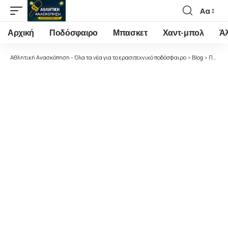
Αα
Font
Resizer
Αρχική
Ποδόσφαιρο
Μπασκετ
Χαντ-μπολ
Ά
Αθλητική Ανασκόπηση - Όλα τα νέα για το ερασιτεχνικό ποδόσφαιρο
>
Blog
>
Ποδόσφαιρο