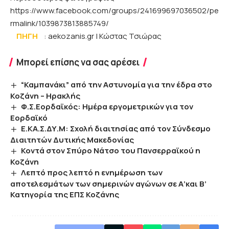
https://www.facebook.com/groups/241699697036502/pe
rmalink/1039873813885749/
ΠΗΓΗ
: aekozanis.gr | Κώστας Τσιώρας
Μπορεί επίσης να σας αρέσει
“Καμπανάκι” από την Αστυνομία για την έδρα στο
Κοζάνη – Ηρακλής
Φ.Σ.Εορδαϊκός: Ημέρα εργομετρικών για τον
Εορδαϊκό
Ε.ΚΑ.Σ.ΔΥ.Μ: Σχολή διαιτησίας από τον Σύνδεσμο
Διαιτητών Δυτικής Μακεδονίας
Κοντά στον Σπύρο Νάτσο του Πανσερραϊκού η
Κοζάνη
Λεπτό προς λεπτό η ενημέρωση των
αποτελεσμάτων των σημερινών αγώνων σε Α’και Β’
Κατηγορία της ΕΠΣ Κοζάνης