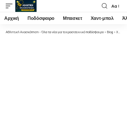
Αα
Font
Resizer
Αρχική
Ποδόσφαιρο
Μπασκετ
Χαντ-μπολ
Ά
Αθλητική Ανασκόπηση - Όλα τα νέα για το ερασιτεχνικό ποδόσφαιρο
>
Blog
>
Χωρίς κατηγορία