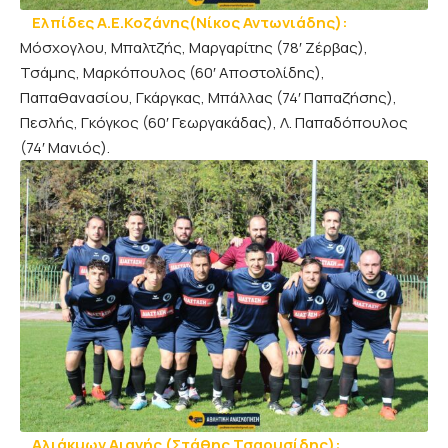
Ελπίδες Α.Ε.Κοζάνης(Νίκος Αντωνιάδης):
Μόσχογλου, Μπαλτζής, Μαργαρίτης (78′ Ζέρβας),
Τσάμης, Μαρκόπουλος (60′ Αποστολίδης),
Παπαθανασίου, Γκάργκας, Μπάλλας (74′ Παπαζήσης),
Πεσλής, Γκόγκος (60′ Γεωργακάδας), Λ. Παπαδόπουλος
(74′ Μανιός).
Αλιάκμων Αιανής (Στάθης Τσαουσίδης):