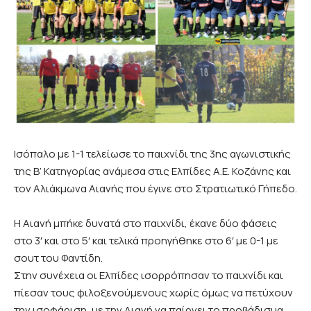
Ισόπαλο με 1-1 τελείωσε το παιχνίδι της 3ης αγωνιστικής
της Β’ Κατηγορίας ανάμεσα στις Ελπίδες Α.Ε. Κοζάνης και
τον Αλιάκμωνα Αιανής που έγινε στο Στρατιωτικό Γήπεδο.
Η Αιανή μπήκε δυνατά στο παιχνίδι, έκανε δύο φάσεις
στο 3′ και στο 5′ και τελικά προηγήθηκε στο 6′ με 0-1 με
σουτ του Φαντίδη.
Στην συνέχεια οι Ελπίδες ισορρόπησαν το παιχνίδι και
πίεσαν τους φιλοξενούμενους χωρίς όμως να πετύχουν
την ισοφάριση, με την Αιανή να παίρνει το προβάδισμα