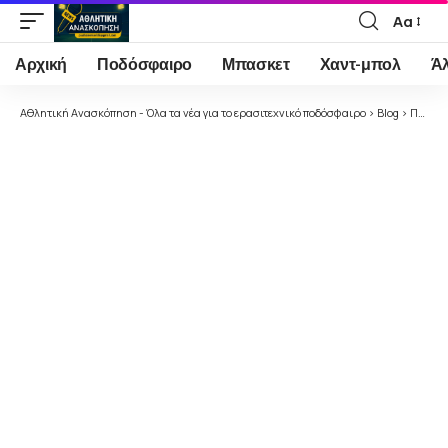
Αα
Font
Resizer
Αρχική
Ποδόσφαιρο
Μπασκετ
Χαντ-μπολ
Ά
Αθλητική Ανασκόπηση - Όλα τα νέα για το ερασιτεχνικό ποδόσφαιρο
>
Blog
>
Ποδόσφαιρο