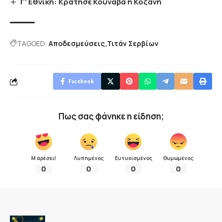
Γ’ Εθνική: Κράτησε Κουνάβα η Κοζάνη
TAGGED:
Αποδεσμεύσεις
Τιτάν Σερβίων
Facebook
Πως σας φάνηκε η είδηση;
Μ αρέσει!
Λυπημένος
Ευτυχισμένος
Θυμωμένος
0
0
0
0