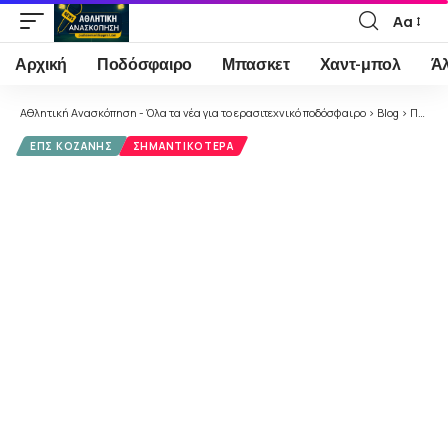
Αα
Font
Resizer
Αρχική
Ποδόσφαιρο
Μπασκετ
Χαντ-μπολ
Ά
Αθλητική Ανασκόπηση - Όλα τα νέα για το ερασιτεχνικό ποδόσφαιρο
>
Blog
>
Ποδόσφαιρο
ΕΠΣ ΚΟΖΆΝΗΣ
ΣΗΜΑΝΤΙΚΌΤΕΡΑ