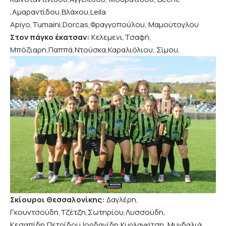
,Αμαραντίδου,Βλάχου,Leila
Apiyo,Tumaini,Dorcas,Φραγγοπούλου, Μαμούτογλου
Στον πάγκο έκατσαν:
Κελεμενι,Τσαφή,
Μπόζιαρη,Παππά,Ντούσκα,Καραλιόλιου, Σίμου,
Σκίουροι Θεσσαλονίκης:
Δαγλέρη,
Γκουντσούδη,Τζέτζη,Σωτηρίου,Λυσσούδη,
Κεσαπίδη,Πετρίδου,Ιορδανίδη,Κυρλαγκίτση, Μυγδαλιά,