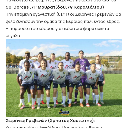
90′ Dorcas ,71′ Μουρατίδου,74′ Καραλιόλιου)
Την επόμενη αγωνιστική (01/11) οι Σειρήνες Γρεβενών θα
φιλοξενήσουν την ομάδα της Βέροιας πάλι εντός έδρας.
Η παρουσία του κόσμου για ακόμη μια φορά αρκετά
μεγάλη.
Σειρήνες Γρεβενών (Χρήστος Χασιώτης):
Κωνσταντινίδου,Αγγελίδου, Μουρατίδου, Beene