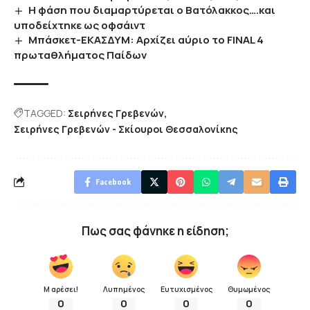
Η φάση που διαμαρτύρεται ο Βατόλακκος….και
υποδείχτηκε ως οφσάιντ
Mπάσκετ-ΕΚΑΣΔΥΜ: Αρχίζει αύριο το FINAL 4
πρωταθλήματος Παίδων
TAGGED:
Σειρήνες Γρεβενών
Σειρήνες Γρεβενών - Σκίουροι Θεσσαλονίκης
Facebook
Πως σας φάνηκε η είδηση;
Μ αρέσει!
Λυπημένος
Ευτυχισμένος
Θυμωμένος
0
0
0
0