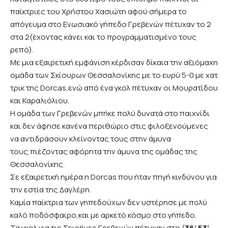
παίκτριες του Χρήστου Χασιώτη αφού σήμερα το
απόγευμα στο Ενωσιακό γήπεδο Γρεβενών πέτυχαν το 2
στα 2(έχοντας κάνει και το προγραμματισμένο τους
ρεπό).
Με μια εξαιρετική εμφάνιση κέρδισαν δίκαια την αξιόμαχη
ομάδα των Σκίουρων Θεσσαλονίκης με το ευρύ 5-0 με χατ
τρικ της Dorcas,ενώ από ένα γκολ πέτυχαν οι Μουρατίδου
και Καραλιόλιου.
Η ομάδα των Γρεβενών μπήκε πολύ δυνατά στο παιχνίδι
και δεν άφησε κανένα περιθώριο στις φιλοξενούμενες
να αντιδράσουν κλείνοντας τους στην άμυνα
τους,πιέζοντας αφόρητα την άμυνα της ομάδας της
Θεσσαλονίκης.
Σε εξαιρετική ημέρα η Dorcas που ήταν πηγή κινδύνου για
την εστία της Δαγλέρη.
Καμία παίκτρια των γηπεδούχων δεν υστέρησε με πολύ
καλό ποδόσφαιρο,και με αρκετό κόσμο στο γήπεδο.
Τα γκολ για τις Σειρήνες Γρεβενών πέτυχαν στο (
36′ 53′