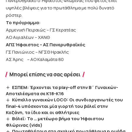
Πανερυθραϊκό ο Ήφαιστος Φλώρινας που φέτος έχει
υψηλές βλέψεις για το πρωτάθλημα με πολύ δυνατό
ρόστερ.
Το πρόγραμμα:
Αρμενική Πειραιώς – ΓΣ Κερατέας
ΑΟ Αιγιαλέων – ΧΑΝΘ
ΑΠΣ Ήφαιστος – ΑΣ Πανερυθραϊκός
ΓΣ Πανιώνιος – ΝΓΣΘ Ηρακλής
ΑΣ Άρης – ΑΟ Καλαμάτα 80
Μπορεί επίσης να σας αρέσει
ΕΣΠΕΜ: Έρχονται τα play-off στην Β΄ Γυναικών-
Αποτελέσματα σε K18-K16
Κύπελλο γυναικών LOCO: Οι συνδιοργανωτές του
final-4 υπόσχονται μία γιορτή του βόλεϊ στην
Κοζάνη, το ίδιο και οι αθλήτριες
Βόλεϊ: Το … μετέωρο βήμα του Ήφαιστου
Φλώρινας (vids)
Πρωταθλήτρια στο σχολικό πρωτάθλημα η ομάδα