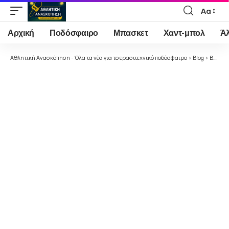
Αα
Font
Resizer
Αρχική
Ποδόσφαιρο
Μπασκετ
Χαντ-μπολ
Ά
Αθλητική Ανασκόπηση - Όλα τα νέα για το ερασιτεχνικό ποδόσφαιρο
>
Blog
>
Βόλεϊ