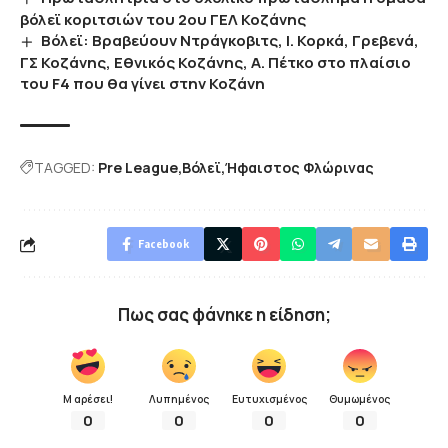
βόλεϊ κοριτσιών του 2ου ΓΕΛ Κοζάνης
Βόλεϊ: Βραβεύουν Ντράγκοβιτς, Ι. Κορκά, Γρεβενά,
ΓΣ Κοζάνης, Εθνικός Κοζάνης, Α. Πέτκο στο πλαίσιο
του F4 που θα γίνει στην Κοζάνη
TAGGED:
Pre League
Βόλεϊ
Ήφαιστος Φλώρινας
Facebook
Πως σας φάνηκε η είδηση;
Μ αρέσει!
Λυπημένος
Ευτυχισμένος
Θυμωμένος
0
0
0
0