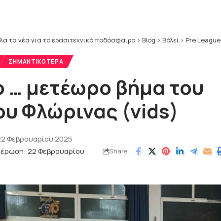
λα τα νέα για το ερασιτεχνικό ποδόσφαιρο
>
Blog
>
Βόλεϊ
>
Pre League
ΣΗΜΑΝΤΙΚΌΤΕΡΑ
ο … μετέωρο βήμα του
υ Φλώρινας (vids)
22 Φεβρουαρίου 2025
μέρωση: 22 Φεβρουαρίου
Share