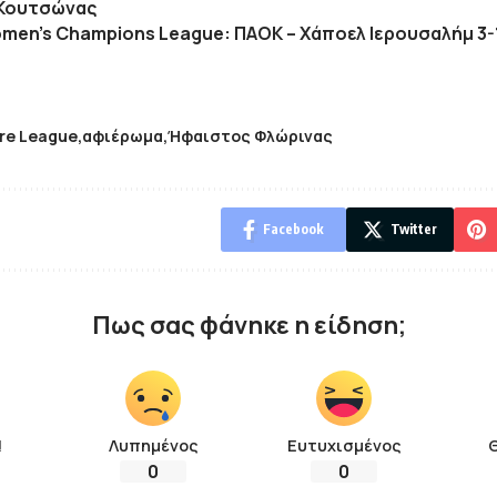
Κουτσώνας
men’s Champions League: ΠΑΟΚ – Χάποελ Ιερουσαλήμ 3-
re League
αφιέρωμα
Ήφαιστος Φλώρινας
Facebook
Twitter
Πως σας φάνηκε η είδηση;
!
Λυπημένος
Ευτυχισμένος
0
0