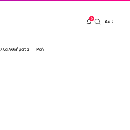
9
Αα
Font
Resizer
Άλλα Αθλήματα
Ροή