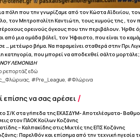
ια πόλη που την γνωρίζαμε από τον Κώστα Αϊδινίου, τ
λο, τον Μητροπολίτη Καντιώτη, τους χυμούς της , τον
πέροχους ορεινούς όγκους που την περιβάλουν. Ήρθε ό
ι από μια ομάδα βόλεϊ, τον Ήφαιστο, που είναι το καμά
σε … μετέωρο βήμα. Να παραμείνει σταθερά στην Πρι Λιγκ
η κατηγορία, που μπορεί να αποδεχθεί σάλτο μορτάλε;
ΑΝΟΥ ΛΕΜΟΝΙΔΗ
ο ρεπορτάζ εδώ
_Φλώρινας, #Pre_League, #Φλώρινα
 επίσης να σας αρέσει
ε το Σ/Κ στα γήπεδα της ΕΚΑΣΔΥΜ- Αποτελέσματα- Βαθμ
εις στον ΠΑΟΚ Κοίλων Κοζάνης
τίδης – Καλπακίδης στις Μικτές της ΕΠΣ Κοζάνης
Κοζάνης: Παρελθόν και επίσημα από την τεχνική ηγεσία 