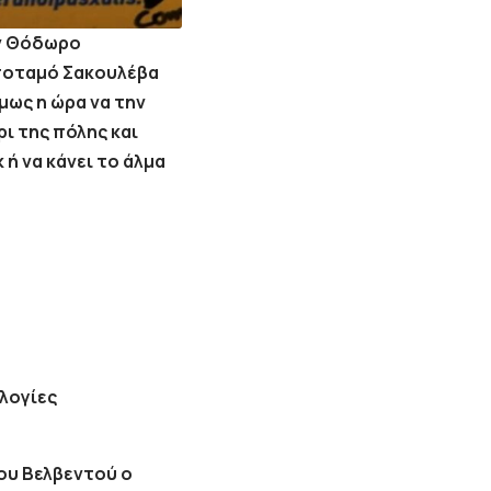
ον Θόδωρο
 ποταμό Σακουλέβα
μως η ώρα να την
ρι της πόλης και
 ή να κάνει το άλμα
ολογίες
του Βελβεντού ο