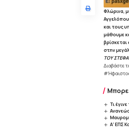
Φλώρινα, μ
Αγγελόπου
και τους υ
μάθουμε κα
βρίσκεται 
στην μεγάλ
ΤΟΥ ΣΤΕΦ
Διαβάστε τ
#Ήφαιστος
Μπορεί
Τι έγιν
Ανανεώσ
Μαυρομα
Α’ ΕΠΣ 