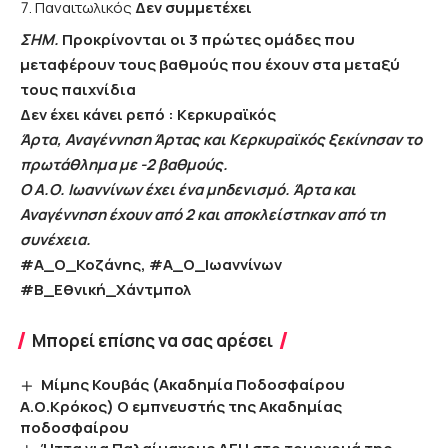
Παναιτωλικός
Δεν συμμετέχει
ΣΗΜ.
Προκρίνονται οι 3 πρώτες ομάδες που
μεταφέρουν τους βαθμούς που έχουν στα μεταξύ
τους παιχνίδια
Δεν έχει κάνει ρεπό : Κερκυραϊκός
Άρτα, Αναγέννηση Άρτας και Κερκυραϊκός ξεκίνησαν το
πρωτάθλημα με -2 βαθμούς.
Ο Α.Ο. Ιωαννίνων έχει ένα μηδενισμό. Άρτα και
Αναγέννηση έχουν από 2 και αποκλείστηκαν από τη
συνέχεια.
#Α_Ο_Κοζάνης, #Α_Ο_Ιωαννίνων
#Β_Εθνική_Χάντμπολ
Μπορεί επίσης να σας αρέσει
Μίμης Κουβάς (Ακαδημία Ποδοσφαίρου
Α.Ο.Κρόκος) Ο εμπνευστής της Ακαδημίας
ποδοσφαίρου