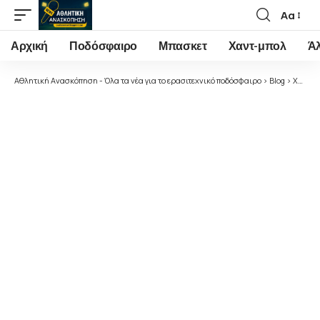
Αα
Font
Resizer
Αρχική
Ποδόσφαιρο
Μπασκετ
Χαντ-μπολ
Ά
Αθλητική Ανασκόπηση - Όλα τα νέα για το ερασιτεχνικό ποδόσφαιρο
>
Blog
>
Χαντ-μπολ