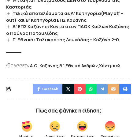
Ήττα για Παλαίμαχους ΔΕΗ στο τουρνουά της
Καστοριάς
Τελικά αποτελέσματα σε Α’ Κατηγορία(Play off –
out) και Β’ Κατηγορία ΕΠΣ Κοζάνης
Α’ ΕΠΣ Κοζάνης: Κοντά στον ΠΑΟΚ Κοίλων Κοζάνης
ο Παύλος Πατουλίδης
Γ’ Εθνική: Τηλυκράτης Λευκάδας – Κοζάνη 2-0
TAGGED:
Α.Ο. Κοζάνης
Β΄ Εθνική Ανδρών
Χάντμπολ
Facebook
Πως σας φάνηκε η είδηση;
Μ αρέσει!
Λυπημένος
Ευτυχισμένος
Θυμωμένος