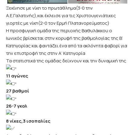
Ξεκίνησε με νίκη το πρωτάθλημα(3-0 την
Α.Ε.Γαλατινής),και έκλεισε για τις Χριστουγενιάτικες
γιορτές με νίκη(2-0 τον Ερμή Πλατανορεύματος)
Η προσφυγική ομάδα της περιοχής Βαθυλάκκου ο
Ιωνικός βρίσκεται στην κορυφή της βαθμολογίας της Β’
Κατηγορίας και φαντάζει ένα από τα ακλόνητα φαβορί για
την επιστροφή της στην Α’ Κατηγορία
Τα στατιστικά της ομάδας δείχνουν και την δυναμική της
11 αγώνες
27 βαθμοί
26-7 γκολ
8 νίκες,3 ισοπαλίες