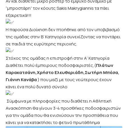
Αν και διαθέτει μικρό ρόστερ το έμψυχο δυναμικό με
“μπροστάρη” τον κόουτς
Sakis Makrygiannis
τα πάει
εξαιρετικά!!!
Η παρούσα Διοίκηση δεν πτοήθηκε από τον υποβιβασμό
της ομάδας στην Β’ Κατηγορία συνεχίζοντας να ποντάρει
σε παιδιά της ευρύτερης περιοχής.
Στόχος της ομάδας η επιστροφή στην Α’ Κατηγορία
Διαθέτει πολύ έμπειρους ποδοσφαιριστές,(
Πλάτων
Καρακατσάνη,Χρήστο Ελευθεριάδη,Σωτήρη Μπέσα,
Γιάννη Κανάβα
) που μαζί με τους νεώτερους έχουν
κάνει ένα πολύ δυνατό σύνολο
Σύμφωνα με πληροφορίες που διαθέτει η
Αθλητική
Ανασκόπηση
θα γίνουν 3-4 προσθήκες ποδοσφαιριστών
για την ομάδα που θα ενισχύσουν την προσπάθεια που
κάνει για να κατακτήσει το φετινό πρωτάθλημα