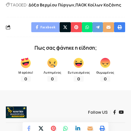
TAGGED:
Δόξα Βερμίου Πύργων
ΠΑΟΚ Κοίλων Κοζάνης
Facebook
Πως σας φάνηκε η είδηση;
Μ αρέσει!
Λυπημένος
Ευτυχισμένος
Θυμωμένος
0
0
0
0
Follow US
© 2022 Αθλητική ανασκόπηση