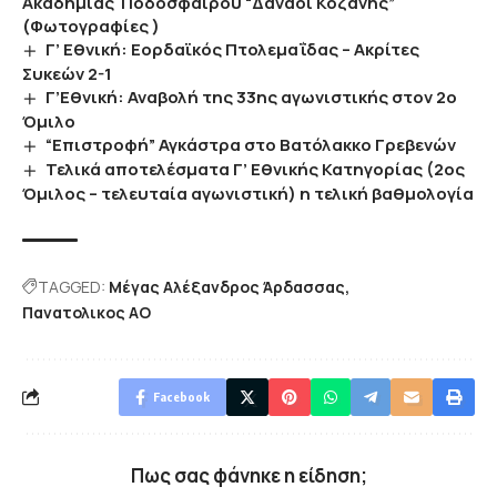
Ακαδημίας Ποδοσφαίρου “Δαναοί Κοζάνης”
(Φωτογραφίες )
Γ’ Εθνική: Εορδαϊκός Πτολεμαΐδας – Ακρίτες
Συκεών 2-1
Γ’Εθνική: Αναβολή της 33ης αγωνιστικής στον 2ο
Όμιλο
“Επιστροφή” Αγκάστρα στο Βατόλακκο Γρεβενών
Τελικά αποτελέσματα Γ’ Εθνικής Κατηγορίας (2ος
Όμιλος – τελευταία αγωνιστική) η τελική βαθμολογία
TAGGED:
Μέγας Αλέξανδρος Άρδασσας
Πανατολικος ΑΟ
Facebook
Πως σας φάνηκε η είδηση;