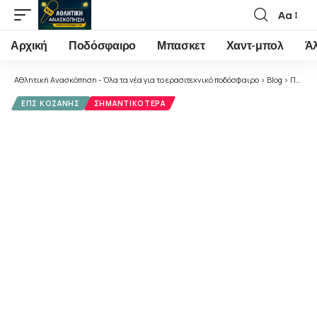
Αα
Font
Resizer
Αρχική
Ποδόσφαιρο
Μπασκετ
Χαντ-μπολ
Ά
Αθλητική Ανασκόπηση - Όλα τα νέα για το ερασιτεχνικό ποδόσφαιρο
>
Blog
>
Ποδόσφαιρο
ΕΠΣ ΚΟΖΆΝΗΣ
ΣΗΜΑΝΤΙΚΌΤΕΡΑ