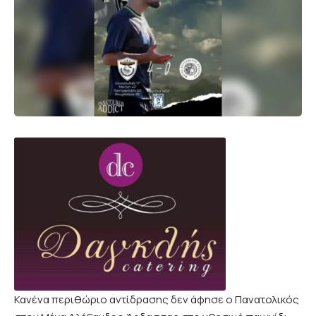
Κανένα περιθώριο αντίδρασης δεν άφησε ο Πανατολικός