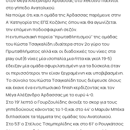
στον Μέγα Αλέξανδρο Άρδασσας στο χθεσινό παιχνίδι
στο γήπεδο Ανατολικού.
Να πούμε ότι και η ομάδα της Άρδασσας παρέμεινε στην
Α’ Κατηγορία της ΕΠΣ Κοζάνης όπου και θα αγωνίζεται
την επόμενη ποδοσφαιρική σεζόν.
Η εντυπωσιακή πορεία “πρωταθλητισμού” της ομάδας
του Κώστα Τσαγκαλίδη,ιδιαίτερα στον 2ο γύρο του
Πρωταθλήματος αλλά και οι διαδοχικές του νίκες στα
play out(6 νίκες μία ισοπαλία,μια ήττα και γκολ 19-5)
έδειξαν μία ομάδα σφυριλατισμένη για τα δύσκολα,όταν
οι περισσότεροι την είχαν ξεγραμέννη και υποβιβασμένη.
Το σύνολο του Κώστα Τσαγκαλίδη τους διέψευσε όλους
και έκανε ένα εντυπωσιακό finish κερδίζοντας και τον
Μέγα Αλέξανδρο Άρδασσας με το ευρύ 4-0.
Στο 19′ λεπτό ο Γουρζουλίδης άνοιξε το σκορ για τους
γηπεδούχους κάνοντας το 1-0,και στο 44′ ο Μαριάν Μπέκα
διπλασίασε τα τέρματα της ομάδας του Ανατολικού.
Στο 53′ ο Στέλιος Τσεμπερλίδης και στο 61′ ο Ρουγκάτσος