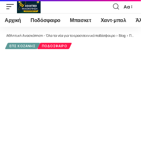
Αα
Font
Resizer
Αρχική
Ποδόσφαιρο
Μπασκετ
Χαντ-μπολ
Ά
Αθλητική Ανασκόπηση - Όλα τα νέα για το ερασιτεχνικό ποδόσφαιρο
>
Blog
>
Ποδόσφαιρο
ΕΠΣ ΚΟΖΆΝΗΣ
ΠΟΔΌΣΦΑΙΡΟ