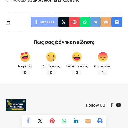
TAGGED:
Ανακοίνωση
ΕΠΣ Κοζάνης
Facebook
Πως σας φάνηκε η είδηση;
Μ αρέσει!
Λυπημένος
Ευτυχισμένος
Θυμωμένος
0
0
0
1
Follow US
© 2022 Αθλητική ανασκόπηση