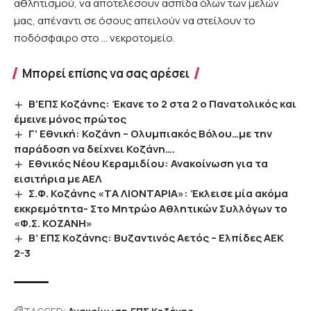
αθλητισμού, να αποτελέσουν ασπίδα όλων των μελών
μας, απέναντι σε όσους απειλούν να στείλουν το
ποδόσφαιρο στο … νεκροτομείο.
Μπορεί επίσης να σας αρέσει
Β’ΕΠΣ Κοζάνης: Έκανε το 2 στα 2 ο Πανατολικός και
έμεινε μόνος πρώτος
Γ’ Εθνική: Κοζάνη – Ολυμπιακός Βόλου…με την
παράδοση να δείχνει Κοζάνη….
Εθνικός Νέου Κεραμιδίου: Ανακοίνωση για τα
εισιτήρια με ΑΕΛ
Σ.Φ. Κοζάνης «ΤΑ ΛΙΟΝΤΑΡΙΑ»: Έκλεισε μία ακόμα
εκκρεμότητα- Στο Μητρώο Αθλητικών Συλλόγων το
«Φ.Σ. ΚΟΖΑΝΗ»
Β’ ΕΠΣ Κοζάνης: Βυζαντινός Αετός – Ελπίδες ΑΕΚ
2-3