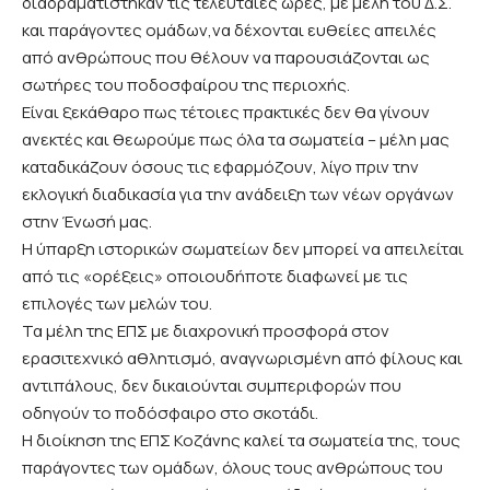
διαδραματίστηκαν τις τελευταίες ώρες, με μέλη του Δ.Σ.
και παράγοντες ομάδων,να δέχονται ευθείες απειλές
από ανθρώπους που θέλουν να παρουσιάζονται ως
σωτήρες του ποδοσφαίρου της περιοχής.
Είναι ξεκάθαρο πως τέτοιες πρακτικές δεν θα γίνουν
ανεκτές και θεωρούμε πως όλα τα σωματεία – μέλη μας
καταδικάζουν όσους τις εφαρμόζουν, λίγο πριν την
εκλογική διαδικασία για την ανάδειξη των νέων οργάνων
στην Ένωσή μας.
Η ύπαρξη ιστορικών σωματείων δεν μπορεί να απειλείται
από τις «ορέξεις» οποιουδήποτε διαφωνεί με τις
επιλογές των μελών του.
Τα μέλη της ΕΠΣ με διαχρονική προσφορά στον
ερασιτεχνικό αθλητισμό, αναγνωρισμένη από φίλους και
αντιπάλους, δεν δικαιούνται συμπεριφορών που
οδηγούν το ποδόσφαιρο στο σκοτάδι.
Η διοίκηση της ΕΠΣ Κοζάνης καλεί τα σωματεία της, τους
παράγοντες των ομάδων, όλους τους ανθρώπους του