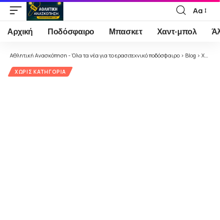
Αα
Font
Resizer
Αρχική
Ποδόσφαιρο
Μπασκετ
Χαντ-μπολ
Ά
Αθλητική Ανασκόπηση - Όλα τα νέα για το ερασιτεχνικό ποδόσφαιρο
>
Blog
>
Χωρίς κατηγορία
ΧΩΡΊΣ ΚΑΤΗΓΟΡΊΑ