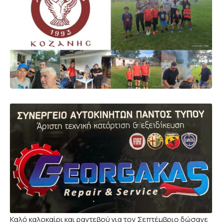
Καλό καλοκαίρι και ραντεβού για τον Σεπτέμβριο δώσανε