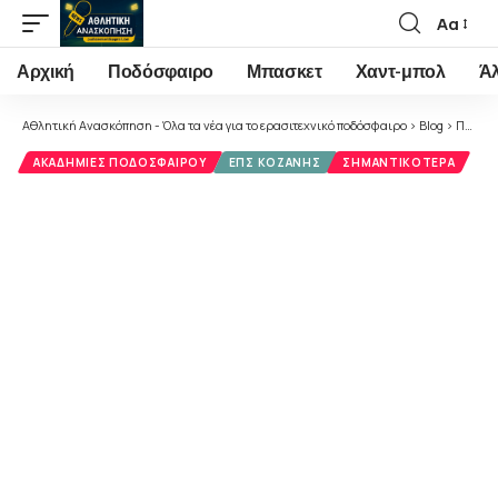
Αα
Font
Resizer
Αρχική
Ποδόσφαιρο
Μπασκετ
Χαντ-μπολ
Ά
Αθλητική Ανασκόπηση - Όλα τα νέα για το ερασιτεχνικό ποδόσφαιρο
>
Blog
>
Ποδόσφαιρο
ΑΚΑΔΗΜΊΕΣ ΠΟΔΟΣΦΑΊΡΟΥ
ΕΠΣ ΚΟΖΆΝΗΣ
ΣΗΜΑΝΤΙΚΌΤΕΡΑ