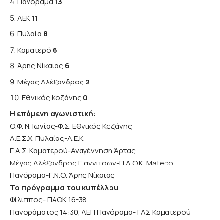
Πανόραμα
13
ΑΕΚ 11
Πυλαία
8
Καματερό
6
Άρης Νίκαιας
6
Μέγας Αλέξανδρος
2
Εθνικός Κοζάνης
0
Η επόμενη αγωνιστική:
Ο.Φ. Ν. Ιωνίας-Φ.Σ. Εθνικός Κοζάνης
Α.Ε.Σ.Χ. Πυλαίας-Α.Ε.Κ.
Γ.Α.Σ. Καματερού-Αναγέννηση Άρτας
Μέγας Αλέξανδρος Γιαννιτσών-Π.Α.Ο.Κ. Mateco
Πανόραμα-Γ.Ν.Ο. Άρης Νίκαιας
Το πρόγραμμα του κυπέλλου
Φίλιππος- ΠΑΟΚ 16-38
Πανοράματος 14:30, ΑΕΠ Πανόραμα- ΓΑΣ Καματερού