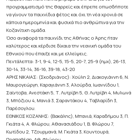
προγραμματισμό της θαρρείς και έπρεπε οπωσδήποτε
να γίνουν τα παιχνίδια φέτος και όχι τη νέα χρονιά σε
κάποια ημερομηνία και φυσικά πιο ανθρώπινα για την
Κοζανίτικη ομάδα.
Όσο αναφορά τα παιχνίδι της Αθήνας ο Άρης ήταν
καλύτερος και κέρδισε δίκαια την νεανική ομάδα του
Εθνικού που έπαιξε και με ελλείψεις.
Πεντάλεπτα: 3-1, 9-4, 12-5, 15-5, 20-7, 25-9 (ημχ), 26-13,
30-14, 33-14, 36-16, 39-18, 43-20
ΑΡΗΣ ΝΙΚΑΙΑΣ: (Σκοδριάνος): Χούλη 2, Διακογιάννη 6, Ν.
Μαυρογεώργη, Καραγιάννη 3, Αλούρδα, Ιωαννίδου 1,
Σαϊντοβα, Ανεστάκη 5, Τ. Λυτρίβη 5, Θ. Λυτρίβη 4, Μυλωνά
3, Μπόζιου 4, Μανιά 3, Σαραντάκου 4, Ταβλαρίδη 3,
Παρέσογλου.
ΕΘΝΙΚΟΣ ΚΟΖΑΝΗΣ: (Βακάλης), Μπανιά, Καραδήμου 3, Π.
Γκιάτα 4, Α. Φλώρου, Αθανασιάδου 1, Β. Φλώρου 7,
Κωτίδου 2, Τζουρμανά, Μ. Γκιάτα 3, Κουντουρά,
Πραπαβέση, Αθ. Φλώρου.