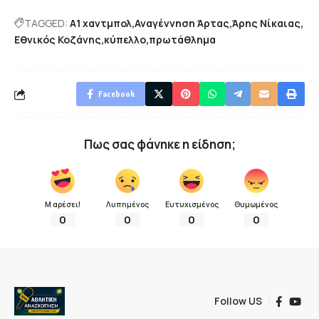
TAGGED:
Α1 χαντμπολ
Αναγέννηση Άρτας
Άρης Νίκαιας
Εθνικός Κοζάνης
κύπελλο
πρωτάθλημα
Facebook
Πως σας φάνηκε η είδηση;
Μ αρέσει!
Λυπημένος
Ευτυχισμένος
Θυμωμένος
0
0
0
0
Follow US