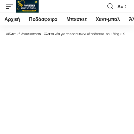
Αα
Font
Resizer
Αρχική
Ποδόσφαιρο
Μπασκετ
Χαντ-μπολ
Ά
Αθλητική Ανασκόπηση - Όλα τα νέα για το ερασιτεχνικό ποδόσφαιρο
>
Blog
>
Χαντ-μπολ