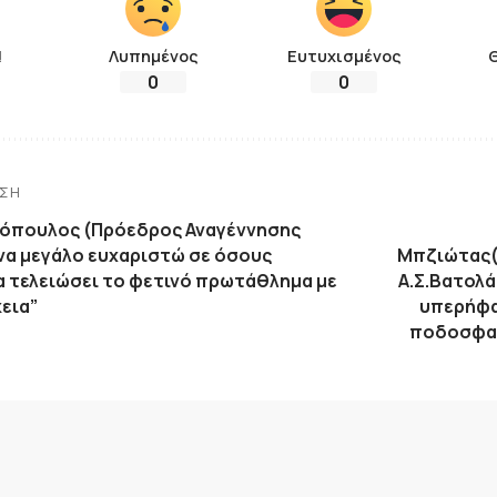
!
Λυπημένος
Ευτυχισμένος
0
0
ΗΣΗ
φόπουλος (Πρόεδρος Αναγέννησης
Ένα μεγάλο ευχαριστώ σε όσους
Μπζιώτας
α τελειώσει το φετινό πρωτάθλημα με
Α.Σ.Βατολά
εια”
υπερήφα
ποδοσφαι