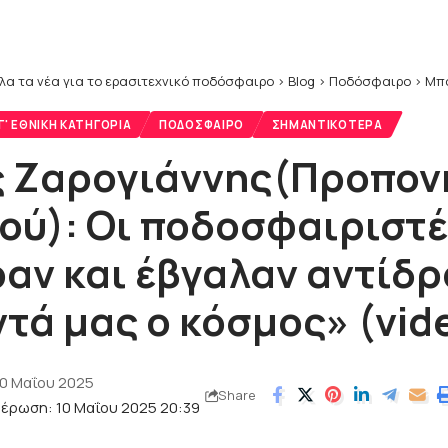
λα τα νέα για το ερασιτεχνικό ποδόσφαιρο
>
Blog
>
Ποδόσφαιρο
>
Mπαρ
' ΕΘΝΙΚΉ ΚΑΤΗΓΟΡΊΑ
ΠΟΔΌΣΦΑΙΡΟ
ΣΗΜΑΝΤΙΚΌΤΕΡΑ
 Ζαρογιάννης(Προπον
ού): Οι ποδοσφαιριστέ
αν και έβγαλαν αντίδ
ντά μας ο κόσμος» (vid
10 Μαΐου 2025
Share
μέρωση: 10 Μαΐου 2025 20:39