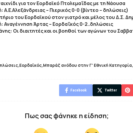
παιχνίδι για τον Εορδαϊκό Πτολεμαΐδας με τη Νάουσα
ή: Α.Ε.Αλεξάνδρειας – Πιερικός 0-0 (βίντεο – δηλώσεις)
τήριο του Εορδαϊκού στον γιατρό και μέλος του Δ.Σ. Δ
κή: Αναγέννηση Άρτας – Εορδαΐκός 0-2..δηλώσεις
άνης: Οι διαιτητές και οι βοηθοί των αγώνων του Σαββα
ηλώσεις
Εορδαϊκός
Μπαράζ ανόδου στην Γ' Εθνική Κατηγορία
Facebook
Twitter
Πως σας φάνηκε η είδηση;