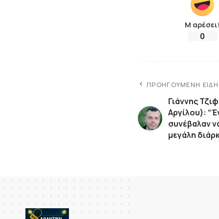
Μ αρέσει
0
ΠΡΟΗΓΟΎΜΕΝΗ ΕΊΔ
Γιάννης Τζι
Αργίλου): “
συνέβαλαν ν
μεγάλη διάρκ