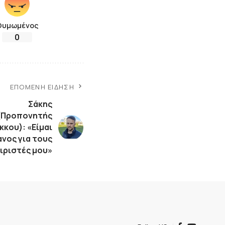
Θυμωμένος
0
ΕΠΌΜΕΝΗ ΕΊΔΗΣΗ
Σάκης
(Προπονητής
κκου): «Είμαι
νος για τους
ριστές μου»