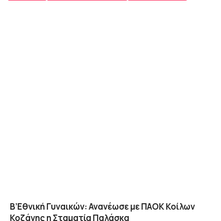
Β’Εθνική Γυναικών: Ανανέωσε με ΠΑΟΚ Κοίλων
Κοζάνης η Σταματία Παλάσκα