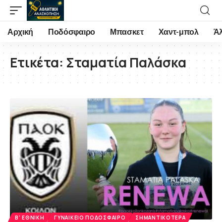
Αρχική
Ποδόσφαιρο
Μπασκετ
Χαντ-μπολ
Ά
Ετικέτα:
Σταματία Παλάσκα
Β' ΕΘΝΙΚΉ
ΓΥΝΑΙΚΕΊΟ ΠΟΔΌΣΦΑΙΡΟ
ΣΗΜΑΝΤΙΚΌΤΕΡΑ