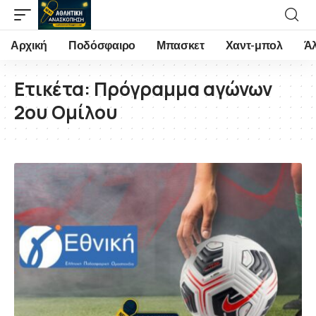
Αρχική
Ποδόσφαιρο
Μπασκετ
Χαντ-μπολ
Ά
Ετικέτα:
Πρόγραμμα αγώνων
2ου Ομίλου