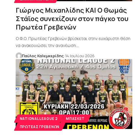
Γιώργος Μιχαηλίδης ΚΑΙ Ο Θωμάς
Στάϊος συνεχίζουν στον πάγκο του
Πρωτέα Γρεβενών
Ο Φ.Ο. Πρωτέας Γρεβενών βρίσκεται στην ευχάριστη θέση
να ανακοινώσει την ανανέωση…
Παύλος Καλεμκερίδης
14 Ιουλίου 2026
NATIONAL LEAGUE 2
ΜΠΆΣΚΕΤ
ΠΡΩΤΈΑΣ ΓΡΕΒΕΝΏΝ