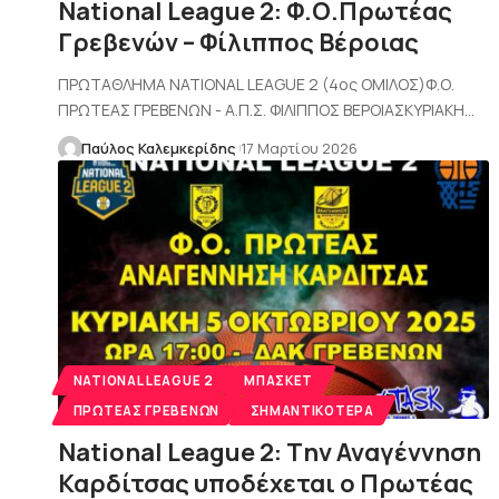
National League 2: Φ.Ο.Πρωτέας
Γρεβενών – Φίλιππος Βέροιας
ΠΡΩΤΑΘΛΗΜΑ NATIONAL LEAGUE 2 (4ος ΟΜΙΛΟΣ)Φ.Ο.
ΠΡΩΤΕΑΣ ΓΡΕΒΕΝΩΝ - Α.Π.Σ. ΦΙΛΙΠΠΟΣ ΒΕΡΟΙΑΣΚΥΡΙΑΚΗ…
Παύλος Καλεμκερίδης
17 Μαρτίου 2026
NATIONAL LEAGUE 2
ΜΠΆΣΚΕΤ
ΠΡΩΤΈΑΣ ΓΡΕΒΕΝΏΝ
ΣΗΜΑΝΤΙΚΌΤΕΡΑ
Νational League 2: Tην Αναγέννηση
Καρδίτσας υποδέχεται ο Πρωτέας