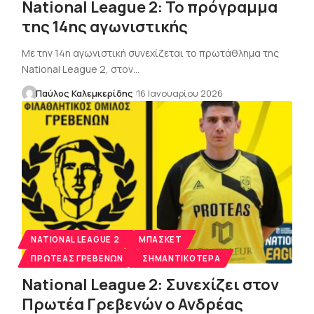
National League 2: Το πρόγραμμα
της 14ης αγωνιστικής
Με την 14η αγωνιστική συνεχίζεται το πρωτάθλημα της
National League 2, στον…
Παύλος Καλεμκερίδης
16 Ιανουαρίου 2026
NATIONAL LEAGUE 2
ΜΠΆΣΚΕΤ
ΠΡΩΤΈΑΣ ΓΡΕΒΕΝΏΝ
ΣΗΜΑΝΤΙΚΌΤΕΡΑ
National League 2: Συνεχίζει στον
Πρωτέα Γρεβενών ο Ανδρέας