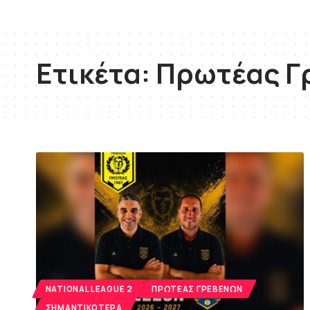
Ετικέτα:
Πρωτέας Γ
NATIONAL LEAGUE 2
ΠΡΩΤΈΑΣ ΓΡΕΒΕΝΏΝ
ΣΗΜΑΝΤΙΚΌΤΕΡΑ