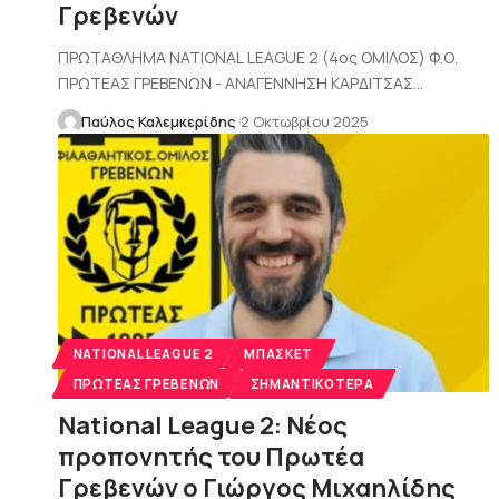
Γρεβενών
ΠΡΩΤΑΘΛΗΜΑ NATIONAL LEAGUE 2 (4ος ΟΜΙΛΟΣ) Φ.Ο.
ΠΡΩΤΕΑΣ ΓΡΕΒΕΝΩΝ - ΑΝΑΓΕΝΝΗΣΗ ΚΑΡΔΙΤΣΑΣ…
Παύλος Καλεμκερίδης
2 Οκτωβρίου 2025
NATIONAL LEAGUE 2
ΜΠΆΣΚΕΤ
ΠΡΩΤΈΑΣ ΓΡΕΒΕΝΏΝ
ΣΗΜΑΝΤΙΚΌΤΕΡΑ
National League 2: Nέος
προπονητής του Πρωτέα
Γρεβενών ο Γιώργος Μιχαηλίδης