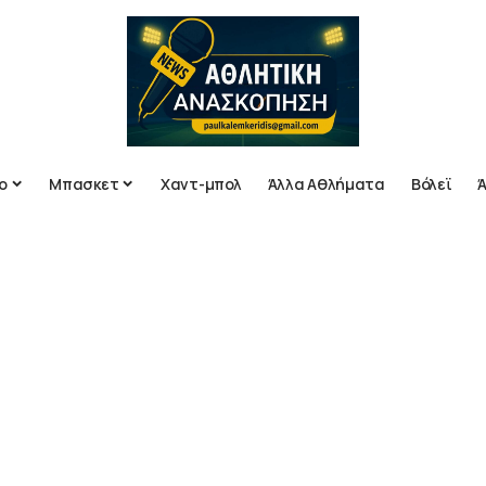
ο
Μπασκετ
Χαντ-μπολ
Άλλα Αθλήματα
Βόλεϊ