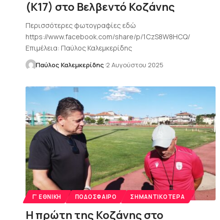
(Κ17) στο Βελβεντό Κοζάνης
Περισσότερες φωτογραφίες εδώ
https://www.facebook.com/share/p/1CzS8W8HCQ/
Επιμέλεια: Παύλος Καλεμκερίδης
Παύλος Καλεμκερίδης
2 Αυγούστου 2025
Γ' ΕΘΝΙΚΉ
ΠΟΔΌΣΦΑΙΡΟ
ΣΗΜΑΝΤΙΚΌΤΕΡΑ
Η πρώτη της Κοζάνης στο