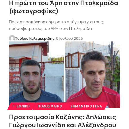
Η πρώτη του Άρη στην Πτολεμαϊδα
(φωτογραφίες)
Πρώτη προπόνηση σήμερα το απόγευμα για τους
ποδοσφαιριστές του ΑΡΗ στην Πτολεμαΐδα…
Παύλος Καλεμκερίδης
8 Ιουλίου 2026
Γ' ΕΘΝΙΚΉ
ΠΟΔΌΣΦΑΙΡΟ
ΣΗΜΑΝΤΙΚΌΤΕΡΑ
Προετοιμασία Κοζάνης: Δηλώσεις
Γιώργου Ιωαννίδη και Αλέξανδρου