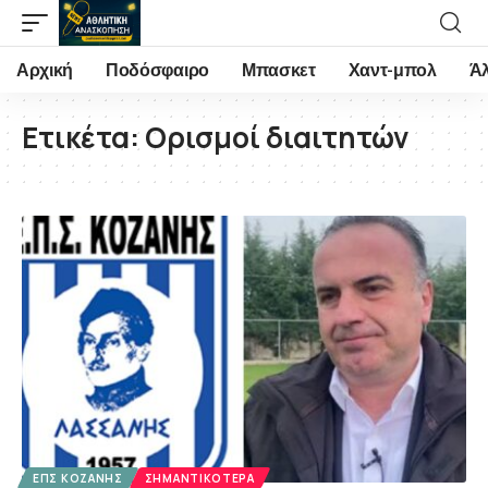
Αρχική
Ποδόσφαιρο
Μπασκετ
Χαντ-μπολ
Ά
Ετικέτα:
Ορισμοί διαιτητών
ΕΠΣ ΚΟΖΆΝΗΣ
ΣΗΜΑΝΤΙΚΌΤΕΡΑ