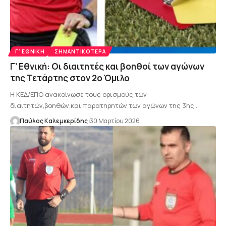
Γ' ΕΘΝΙΚΉ
ΣΗΜΑΝΤΙΚΌΤΕΡΑ
Γ’ Εθνική: Οι διαιτητές και βοηθοί των αγώνων
της Τετάρτης στον 2ο Όμιλο
Η ΚΕΔ/ΕΠΟ ανακοίνωσε τους ορισμούς των
διαιτητών,βοηθών,και παρατηρητών των αγώνων της 3ης…
Παύλος Καλεμκερίδης
30 Μαρτίου 2026