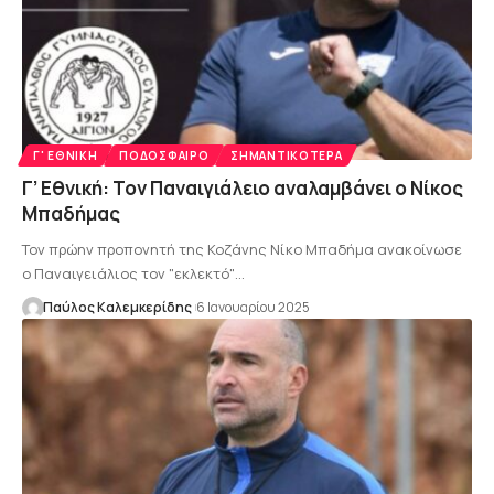
Γ' ΕΘΝΙΚΉ
ΠΟΔΌΣΦΑΙΡΟ
ΣΗΜΑΝΤΙΚΌΤΕΡΑ
Γ’ Εθνική: Τον Παναιγιάλειο αναλαμβάνει ο Νίκος
Μπαδήμας
Τον πρώην προπονητή της Κοζάνης Νίκο Μπαδήμα ανακοίνωσε
ο Παναιγειάλιος τον "εκλεκτό"…
Παύλος Καλεμκερίδης
6 Ιανουαρίου 2025