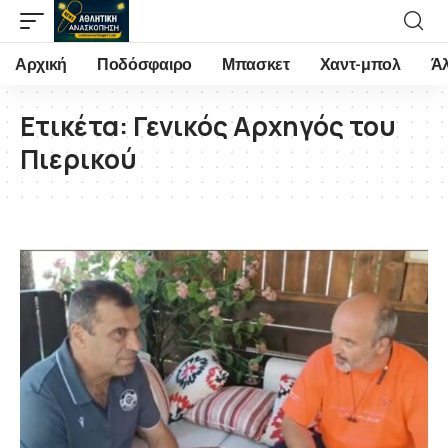
Αρχική
Ποδόσφαιρο
Μπασκετ
Χαντ-μπολ
Ά
Ετικέτα:
Γενικός Αρχηγός του
Πιερικού