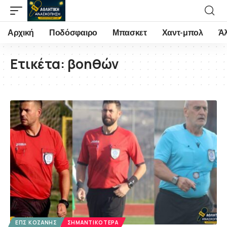
Αρχική
Ποδόσφαιρο
Μπασκετ
Χαντ-μπολ
Ά
Ετικέτα:
βοηθών
ΕΠΣ ΚΟΖΆΝΗΣ
ΣΗΜΑΝΤΙΚΌΤΕΡΑ