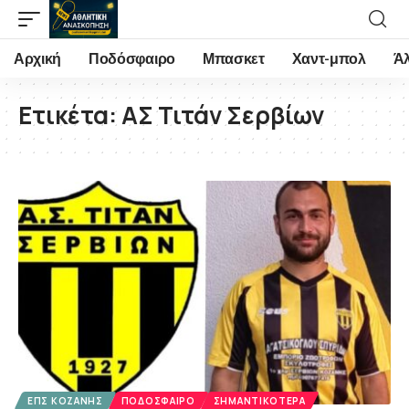
Αρχική
Ποδόσφαιρο
Μπασκετ
Χαντ-μπολ
Ά
Ετικέτα:
ΑΣ Τιτάν Σερβίων
ΕΠΣ ΚΟΖΆΝΗΣ
ΠΟΔΌΣΦΑΙΡΟ
ΣΗΜΑΝΤΙΚΌΤΕΡΑ