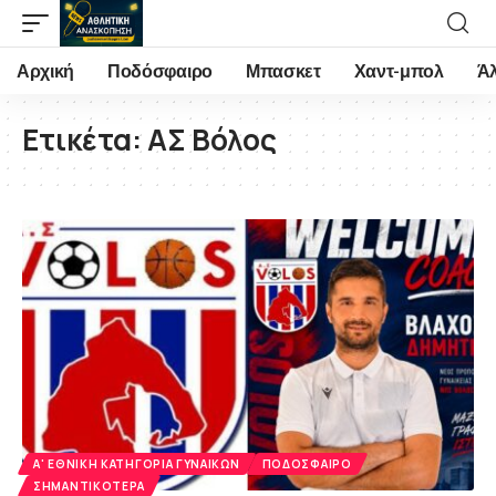
Αρχική
Ποδόσφαιρο
Μπασκετ
Χαντ-μπολ
Ά
Ετικέτα:
ΑΣ Βόλος
Α' ΕΘΝΙΚΉ ΚΑΤΗΓΟΡΊΑ ΓΥΝΑΙΚΏΝ
ΠΟΔΌΣΦΑΙΡΟ
ΣΗΜΑΝΤΙΚΌΤΕΡΑ