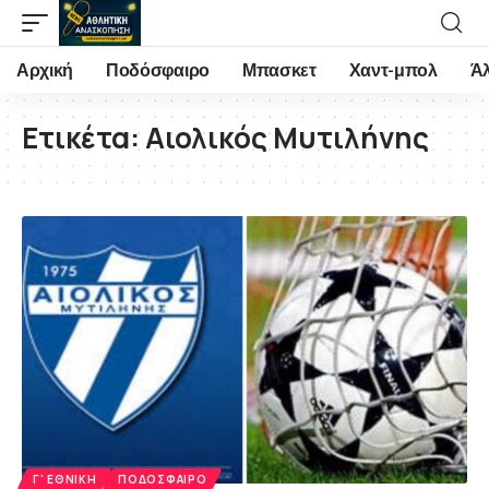
Αρχική
Ποδόσφαιρο
Μπασκετ
Χαντ-μπολ
Ά
Ετικέτα:
Αιολικός Μυτιλήνης
Γ' ΕΘΝΙΚΉ
ΠΟΔΌΣΦΑΙΡΟ