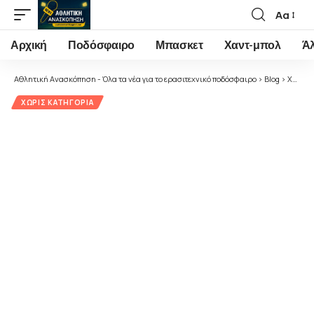
Αα
Font
Resizer
Αρχική
Ποδόσφαιρο
Μπασκετ
Χαντ-μπολ
Ά
Αθλητική Ανασκόπηση - Όλα τα νέα για το ερασιτεχνικό ποδόσφαιρο
>
Blog
>
Χωρίς κατηγορία
ΧΩΡΊΣ ΚΑΤΗΓΟΡΊΑ