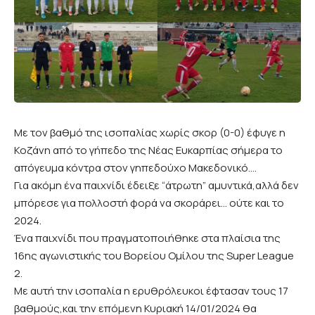
Mε τον βαθμό της ισοπαλίας χωρίς σκορ (0-0) έφυγε η
Κοζάνη από το γήπεδο της Νέας Ευκαρπίας σήμερα το
απόγευμα κόντρα στον γηπεδούχο Μακεδονικό….
Για ακόμη ένα παιχνίδι έδειξε “άτρωτη” αμυντικά,αλλά δεν
μπόρεσε για πολλοστή φορά να σκοράρει… ούτε και το
2024.
Ένα παιχνίδι που πραγματοποιήθηκε στα πλαίσια της
16ης αγωνιστικής του Βορείου Ομίλου της Super League
2.
Mε αυτή την ισοπαλία η ερυθρόλευκοι έφτασαν τους 17
βαθμούς,και την επόμενη Κυριακή 14/01/2024 θα