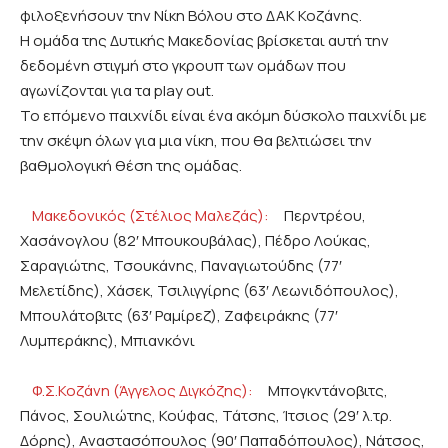
φιλοξενήσουν την Νίκη Βόλου στο ΔΑΚ Κοζάνης.
Η ομάδα της Δυτικής Μακεδονίας βρίσκεται αυτή την
δεδομένη στιγμή στο γκρουπ των ομάδων που
αγωνίζονται για τα play out.
Το επόμενο παιχνίδι είναι ένα ακόμη δύσκολο παιχνίδι με
την σκέψη όλων για μια νίκη, που θα βελτιώσει την
βαθμολογική θέση της ομάδας.
Μακεδονικός (Στέλιος Μαλεζάς):
Περντρέου,
Χασάνογλου (82′ Μπουκουβάλας), Πέδρο Λούκας,
Σαραγιώτης, Τσουκάνης, Παναγιωτούδης (77′
Μελετίδης), Χάσεκ, Τσιλιγγίρης (63′ Λεωνιδόπουλος),
Μπουλάτοβιτς (63′ Ραμίρεζ), Ζαφειράκης (77′
Λυμπεράκης), Μπιανκόνι
Φ.Σ.Κοζάνη (Άγγελος Διγκόζης):
Μπογκντάνοβιτς,
Πάνος, Σουλιώτης, Κούφας, Τάτσης, Ίτσιος (29′ λ.τρ.
Δόρης), Αναστασόπουλος (90′ Παπαδόπουλος), Νάτσος,