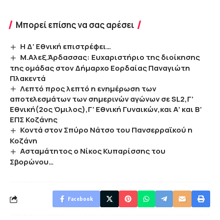
Μπορεί επίσης να σας αρέσει
Η Δ’ Εθνική επιστρέφει…
Μ.Αλεξ.Άρδασσας: Ευχαριστήριο της διοίκησης
της ομάδας στον Δήμαρχο Εορδαίας Παναγιώτη
Πλακεντά
Λεπτό προς λεπτό η ενημέρωση των
αποτελεσμάτων των σημερινών αγώνων σε SL2,Γ’
Εθνική(2ος Όμιλος),Γ’ Εθνική Γυναικών,και Α’ και Β’
ΕΠΣ Κοζάνης
Κοντά στον Σπύρο Νάτσο του Πανσερραϊκού η
Κοζάνη
Ασταμάτητος ο Νίκος Κυπαρίσσης του
Σβορώνου…
Facebook