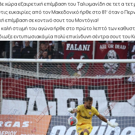
βε χώρα εξαιρετική επέμβαση του Ταλιχμανίδη σε τετ α τετ 
τις ευκαιρίες από τον Μακεδονικό ήρθε στο 81′ όταν ο Περ
ή επέμβαση σε κοντινό σουτ του Μοντόγια!
α καλή στιγμή του αγώνα ήρθε στο πρώτο λεπτό των καθυσ
διωξε εντυπωσιακά μία πολύ επικίνδυνη σέντρα σουτ του Κ