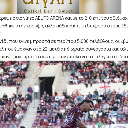
ρεψε στις νίκες AEL FC ARENA και με το 2-0 επί του αξιόμα
ρήθηκε στην κορυφή, αλλά αύξηση και τη διαφορά στους έξ
ς!
νίδι που έγινε μπροστά σε περίπου 5.000 φιλάθλους, οι «β
ολ που έψαχναν στο 22′ μετά από ωραία συνεργασία και τελ
έκανε φαλταριστό σουτ, με την μπάλα να καταλήγει στα δίχ