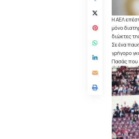
Η ΑΕΛ επέστ
μόνο διατη
διώκτες τη
Σε ένα παιχ
γρήγορο γκ
Πασάς που 