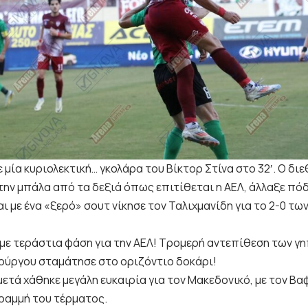
 μία κυριολεκτική… γκολάρα του Βίκτορ Στίνα στο 32′. Ο δ
την μπάλα από τα δεξιά όπως επιτίθεται η ΑΕΛ, άλλαξε πόδ
ι με ένα «ξερό» σουτ νίκησε τον Ταλιχμανίδη για το 2-0 τ
χαμε τεράστια φάση για την ΑΕΛ! Τρομερή αντεπίθεση των γ
ούργου σταμάτησε στο οριζόντιο δοκάρι!
ετά χάθηκε μεγάλη ευκαιρία για τον Μακεδονικό, με τον Βα
ραμμή του τέρματος.