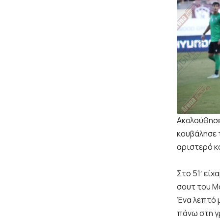
Ακολούθησε
κουβάλησε 
αριστερό κα
Στο 51′ εί
σουτ του Μ
Ένα λεπτό μ
πάνω στη γ