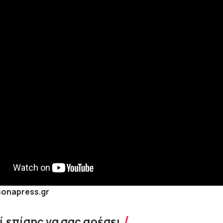
sonapress.gr
 επίσης να σας αρέσει