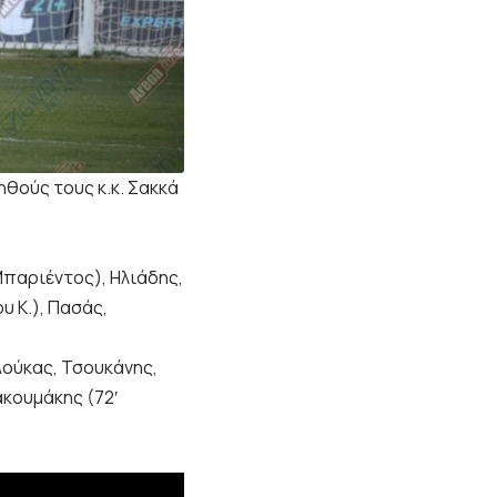
ηθούς τους κ.κ. Σακκά
Μπαριέντος), Ηλιάδης,
υ Κ.), Πασάς,
Λούκας, Τσουκάνης,
ακουμάκης (72′