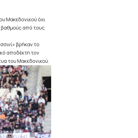
χου Μακεδονικού όχι
ι βαθμούς από τους
υσσινί» βρήκαν το
ικό αποδέκτη τον
τυα του Μακεδονικού.