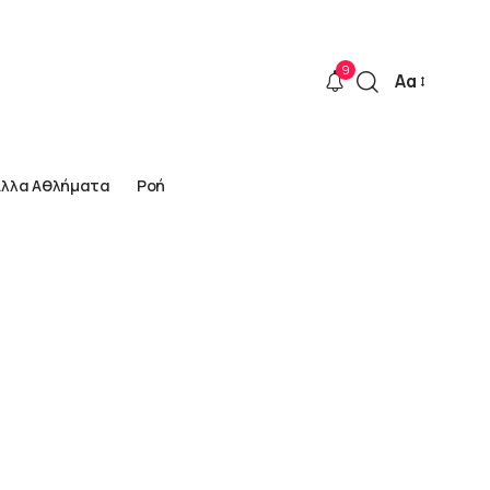
9
Αα
Font
Resizer
Άλλα Αθλήματα
Ροή