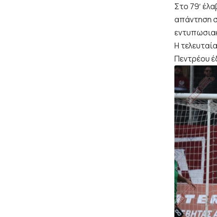
Στο 79′ έλα
απάντηση σ
εντυπωσιακ
Η τελευταί
Πεντρέου έ