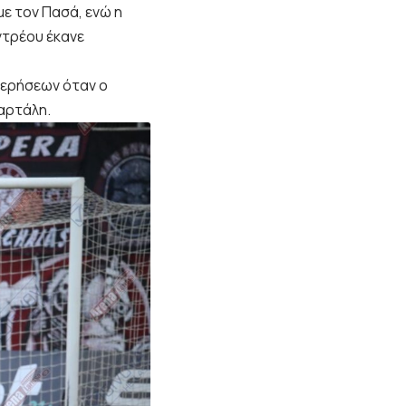
με τον Πασά, ενώ η
ντρέου έκανε
τερήσεων όταν ο
αρτάλη.