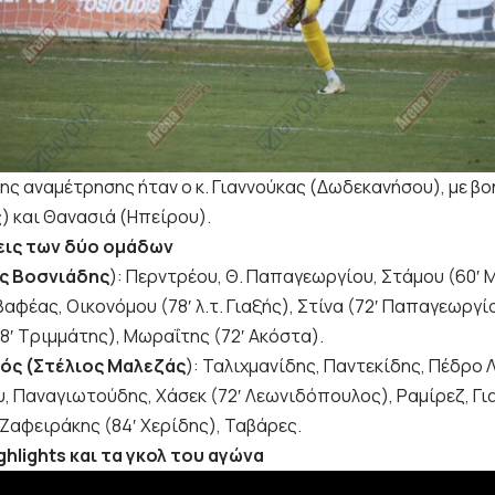
ης αναμέτρησης ήταν ο κ. Γιαννούκας (Δωδεκανήσου), με βο
) και Θανασιά (Ηπείρου).
εις των δύο ομάδων
ος Βοσνιάδης
): Περντρέου, Θ. Παπαγεωργίου, Στάμου (60′ 
αφέας, Οικονόμου (78′ λ.τ. Γιαξής), Στίνα (72′ Παπαγεωργίο
8′ Τριμμάτης), Μωραΐτης (72′ Ακόστα).
ός (Στέλιος Μαλεζάς
): Ταλιχμανίδης, Παντεκίδης, Πέδρο 
, Παναγιωτούδης, Χάσεκ (72′ Λεωνιδόπουλος), Ραμίρεζ, Γι
 Ζαφειράκης (84′ Χερίδης), Ταβάρες.
ghlights και τα γκολ του αγώνα