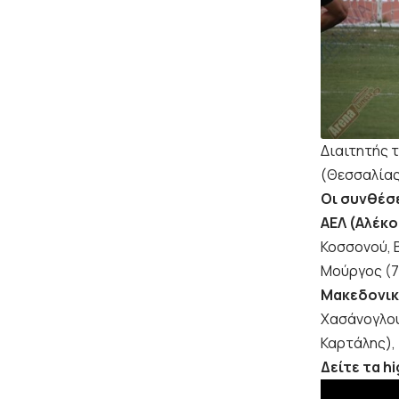
Διαιτητής τ
(Θεσσαλίας
Οι συνθέσ
ΑΕΛ (Αλέκ
Κοσσονού, Β
Μούργος (7
Μακεδονικ
Χασάνογλου
Καρτάλης),
Δείτε τα hi