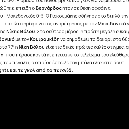
 το 0-2. Η ομάδα του Βόλου βρήκε ένα γκολ για να μειώσει σ
ρώθηκε, επειδή ο
Βερνάρδος
ήταν σε θέση οφσάιντ.
 το πρώτο ημίχρονο της αναμέτρησης με τον
Μακεδονικό
της
Νίκης
Βόλου
. Στο δεύτερο μέρος, η πρώτη μεγάλη ευκαι
δονικό
με τον
Κουιρουκίδη
να σημαδεύει το δοκάρι στο 60
στο 77′ η
Νίκη Βόλου
είχε τις δικές πρώτες καλές στιγμές, 
δη,
που πέρασε κοντά
κι έπειτα με το τελείωμα του ελεύθε
 του πέναλτι, ο οποίος έστειλε την μπάλα ελάχιστα άουτ.
ights και τα γκολ από το παιχνίδι