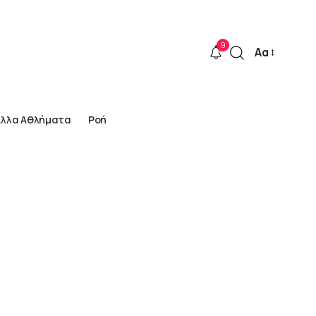
9
Αα
Font
Resizer
Άλλα Αθλήματα
Ροή