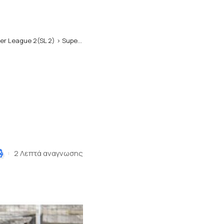
er League 2(SL 2)
>
Super League 2: Νίκη Βόλου – Μακεδονικός 0-3
2 Λεπτά αναγνωσης