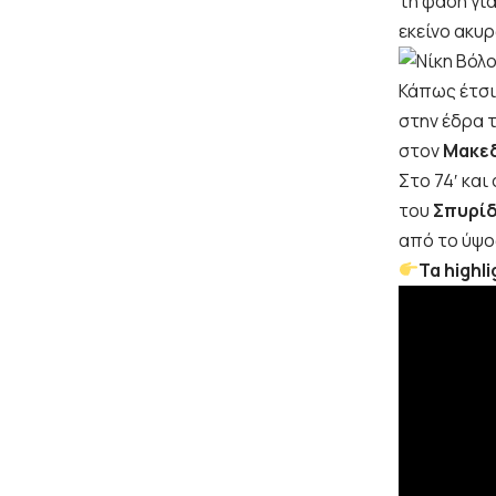
τη φάση για
εκείνο ακυ
Κάπως έτσι
στην έδρα 
στον
Μακε
Στο 74′ και 
του
Σπυρί
από το ύψος
Τα highl