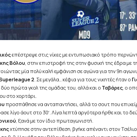
ικός
επέστρεψε στις νίκες με εντυπωσιακό τρόπο περνών
ίκης
Βόλου
, στην επιστροφή της στην φυσική της έδρα με 
ιώντας μία πολύ καλή εμφάνιση σε αγώνα για την 9η αγωνι
Superleague 2
. Σε μεγάλα… κέφια για τους νικητές ήταν ο
Γ
 δύο πρώτα γκολ της ομάδας του, αλλά και ο
Ταβάρες
, ο οπ
ου στο χορτάρι.
ου
προσπάθησε να ανταπαντήσει, αλλά το σουτ που επιχεί
ασε λίγο άουτ στο 30′. Λίγα λεπτά αργότερα ήρθε και το δε
ονικού
, ξανά με τον ίδιο πρωταγωνιστή.
άκης
χτύπησε στην αντεπίθεση, βγήκε απέναντι στον Τσέλιο