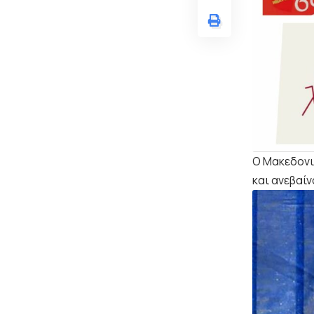
Ο Μακεδονι
και ανεβαί