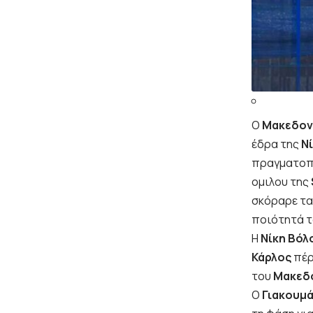
Ο
Μακεδον
έδρα της
Ν
πραγματοπο
ομιλου της
σκόραρε τα
ποιότητά τ
Η
Νίκη Βόλ
Κάρλος
πέρ
του
Μακεδ
Ο
Γιακουμ