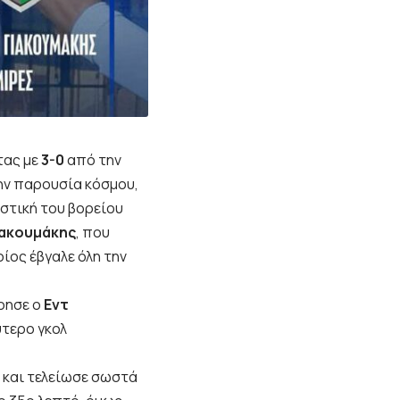
τας με
3-0
από την
την παρουσία κόσμου,
στική του βορείου
ιακουμάκης
, που
οίος έβγαλε όλη την
ρησε ο
Εντ
ύτερο γκολ
 και τελείωσε σωστά