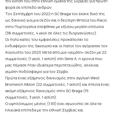
την κλήση του στην εθνική ομάδα της Σερβίας για πρώτη
φορά σε επίπεδο ανδρών.
Τον Σεπτέμβρη του 2022 η SC Braga τον έκανε δικό της
ως δανεικό για μια σεζόν και η δεύτερη θητεία του Racic
στην Πορτογαλία στέφθηκε με εξίσου μεγάλη επιτυχία
(38 συμμετοχές, 4 γκολ σε όλες τις διοργανώσεις).
Οι πολύ καλές του εμφανίσεις προκάλεσαν το
ενδιαφέρον της Sassuolo και οι Ιταλοί τον αγόρασαν τον
Αύγουστο του 2023. Μετά από μια «γεμάτη» σεζόν με 22
συμμετοχές (1 γκολ, 1 ασίστ) στη Serie A, η χρονιά που
μας πέρασε ήταν ιδιαίτερα περιπετειώδης, αλλά και
γεμάτη ποδόσφαιρο για τον Σέρβο.
Πρώτα ένας εξάμηνος δανεισμός στην αγγλική West
Bromwich Albion (22 συμμετοχές, 1 ασίστ) και έπειτα ένας
ακόμη εξάμηνος δανεισμός στην SC Braga (15
συμμετοχές, 3 γκολ, 1 ασίστ).
Ο υψηλόσωμος μέσος (1.93) έχει αγωνιστεί σε όλα τα
ηλικιακά επίπεδα με την εθνική Σερβίας και