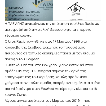
Η ΠΑΕ ΑΡΗΣ ανακοίνωσε την απόκτηση του Uros Racic με
μεταγραφή από την ιταλική Sassuolo για τα επόμενα
τέσσερα χρόνια.
O Uros Racic γεννήθηκε στις 17 Μαρτίου 1998 στο
Κράλιεβο της Σερβίας. Ξεκίνησε το ποδόσφαιρο
παίζοντας σε τοπικές ακαδημίες παρέα με τον δίδυμο
αδερφό του, Bogdan.
Η μετακόμισή του στο Βελιγράδι για να ενταχθεί στην
ομάδα U19 της OFK Beograd σήμανε την αρχή της
επαγγελματικής του καριέρας, καθώς προάχθηκε
γρήγορα στην πρώτη ομάδα, σκοράροντας μάλιστα σ’ ένα
παιχνίδι κόντρα στον Ερυθρό Αστέρα πριν κλείσει τα 18
χρόνια ζωής.
Λίγους μήνες αργότερα, τον Μάρτιο του 2019, πήρε