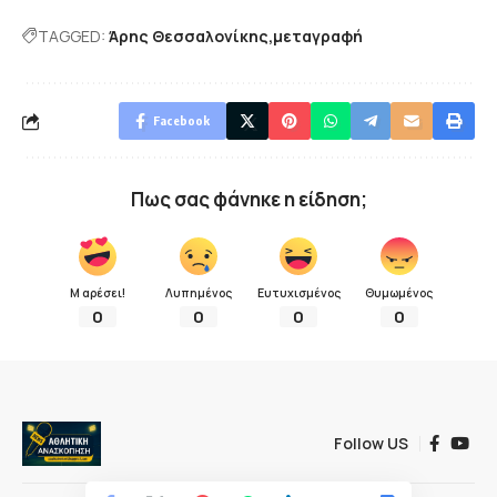
TAGGED:
Άρης Θεσσαλονίκης
μεταγραφή
Facebook
Πως σας φάνηκε η είδηση;
Μ αρέσει!
Λυπημένος
Ευτυχισμένος
Θυμωμένος
0
0
0
0
Follow US