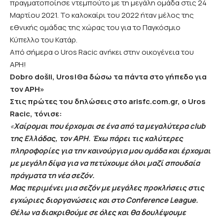
πραγματοποίησε ντεμπούτο με τη μεγάλη ομάδα στις 24
Μαρτίου 2021. Το καλοκαίρι του 2022 ήταν μέλος της
εθνικής ομάδας της χώρας του για το Παγκόσμιο
Κύπελλο του Κατάρ.
Από σήμερα ο Uros Racic ανήκει στην οικογένεια του
ΑΡΗ!
Dobro došli, Uros!
Θα δώσω τα πάντα στο γήπεδο για
τον ΑΡΗ»
Στις πρώτες του δηλώσεις στο arisfc.com.gr, ο Uros
Racic, τόνισε:
«
Χαίρομαι που έρχομαι σε ένα από τα μεγαλύτερα club
της Ελλάδας, τον ΑΡΗ. Έχω πάρει τις καλύτερες
πληροφορίες για την καινούργια μου ομάδα και έρχομαι
με μεγάλη δίψα για να πετύχουμε όλοι μαζί σπουδαία
πράγματα τη νέα σεζόν.
Μας περιμένει μια σεζόν με μεγάλες προκλήσεις στις
εγχώριες διοργανώσεις και στο Conference League.
Θέλω να διακριθούμε σε όλες και θα δουλέψουμε