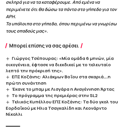
σκληρά για να τα καταφέρουμε. Από εμένα να
περιμένετε ότι θα δώσω τα πάντα στο γήπεδο για τον
ΑΡΗ.
Τα υπόλοιπα στο γήπεδο, όπου περιμένω να γνωρίσω
τους οπαδούς μας».
Μπορεί επίσης να σας αρέσει
Γιώργος Τσέπουρας: «Μία ομάδα 6 μηνών, μία
οικογένεια, έφτασε να διεκδικεί με το τελευταίο
λεπτό την πρόκρισή της».
ΕΠΣ Κοζάνης: Αλιάκμων Βοΐου στα σκαριά….η
πρώτη συνάντηση
Έκανε το μπαμ με Λισγάρα η Αναγέννηση Άρτας
Το πρόγραμμα της πρεμιέρας στην SL2
Τελικός Κυπέλλου ΕΠΣ Κοζάνης: Τα δύο γκολ του
Εορδαΐκού με Ηλια Τσαγκαλίδη και Λεονάρντο
Νίκολλι