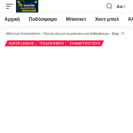
Αα
Font
Resizer
Αρχική
Ποδόσφαιρο
Μπασκετ
Χαντ-μπολ
Ά
Αθλητική Ανασκόπηση - Όλα τα νέα για το ερασιτεχνικό ποδόσφαιρο
>
Blog
>
Ποδόσφαιρο
SUPER LEAGUE
ΠΟΔΌΣΦΑΙΡΟ
ΣΗΜΑΝΤΙΚΌΤΕΡΑ