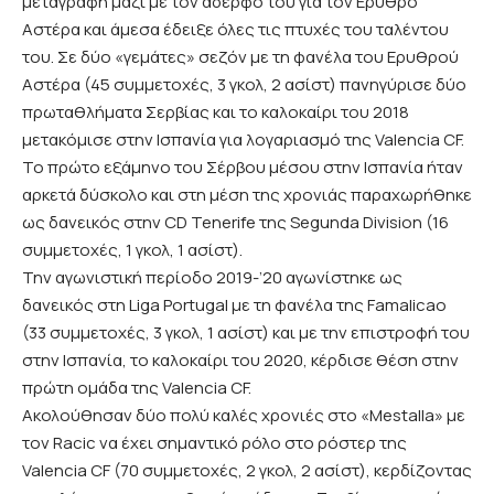
μεταγραφή μαζί με τον αδερφό του για τον Ερυθρό
Αστέρα και άμεσα έδειξε όλες τις πτυχές του ταλέντου
του. Σε δύο «γεμάτες» σεζόν με τη φανέλα του Ερυθρού
Αστέρα (45 συμμετοχές, 3 γκολ, 2 ασίστ) πανηγύρισε δύο
πρωταθλήματα Σερβίας και το καλοκαίρι του 2018
μετακόμισε στην Ισπανία για λογαριασμό της Valencia CF.
Το πρώτο εξάμηνο του Σέρβου μέσου στην Ισπανία ήταν
αρκετά δύσκολο και στη μέση της χρονιάς παραχωρήθηκε
ως δανεικός στην CD Tenerife της Segunda Division (16
συμμετοχές, 1 γκολ, 1 ασίστ).
Την αγωνιστική περίοδο 2019-’20 αγωνίστηκε ως
δανεικός στη Liga Portugal με τη φανέλα της Famalicao
(33 συμμετοχές, 3 γκολ, 1 ασίστ) και με την επιστροφή του
στην Ισπανία, το καλοκαίρι του 2020, κέρδισε θέση στην
πρώτη ομάδα της Valencia CF.
Ακολούθησαν δύο πολύ καλές χρονιές στο «Mestalla» με
τον Racic να έχει σημαντικό ρόλο στο ρόστερ της
Valencia CF (70 συμμετοχές, 2 γκολ, 2 ασίστ), κερδίζοντας