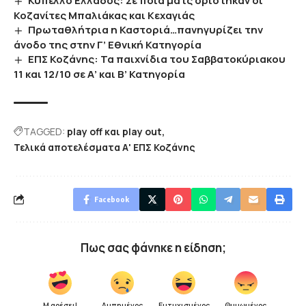
Κύπελλο Ελλάδος: Σε ποια ματς ορίστηκαν οι
Κοζανίτες Μπαλιάκας και Κεχαγιάς
Πρωταθλήτρια η Καστοριά…πανηγυρίζει την
άνοδο της στην Γ’ Εθνική Κατηγορία
ΕΠΣ Κοζάνης: Τα παιχνίδια του Σαββατοκύριακου
11 και 12/10 σε Α’ και Β’ Κατηγορία
TAGGED:
play off και play out
Τελικά αποτελέσματα Α' ΕΠΣ Κοζάνης
Facebook
Πως σας φάνηκε η είδηση;
Μ αρέσει!
Λυπημένος
Ευτυχισμένος
Θυμωμένος