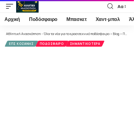
Αα
Font
Resizer
Αρχική
Ποδόσφαιρο
Μπασκετ
Χαντ-μπολ
Ά
Αθλητική Ανασκόπηση - Όλα τα νέα για το ερασιτεχνικό ποδόσφαιρο
>
Blog
>
Ποδόσφαιρο
ΕΠΣ ΚΟΖΆΝΗΣ
ΠΟΔΌΣΦΑΙΡΟ
ΣΗΜΑΝΤΙΚΌΤΕΡΑ