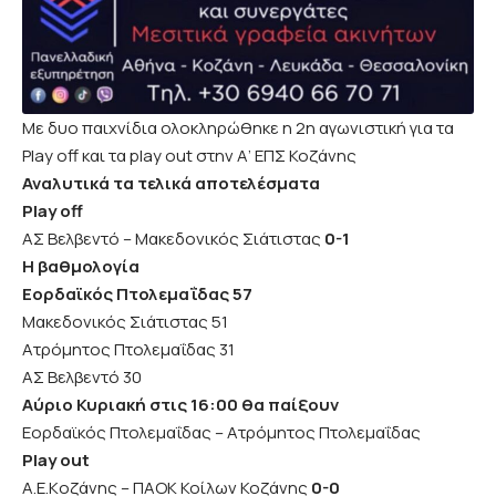
Με δυο παιχνίδια ολοκληρώθηκε η 2η αγωνιστική για τα
Play off και τα play out στην Α’ ΕΠΣ Κοζάνης
Αναλυτικά τα τελικά αποτελέσματα
Play off
ΑΣ Βελβεντό – Μακεδονικός Σιάτιστας
0-1
Η βαθμολογία
Εορδαϊκός Πτολεμαΐδας 57
Μακεδονικός Σιάτιστας 51
Ατρόμητος Πτολεμαΐδας 31
ΑΣ Βελβεντό 30
Αύριο Κυριακή στις 16:00 θα παίξουν
Εορδαϊκός Πτολεμαΐδας – Ατρόμητος Πτολεμαΐδας
Play out
A.E.Kοζάνης – ΠΑΟΚ Κοίλων Κοζάνης
0-0