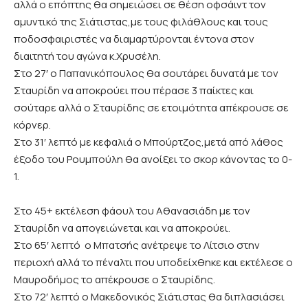
αλλά ο επόπτης θα σημειώσει σε θέση οφσάιντ τον
αμυντικό της Σιάτιστας,με τους φιλάθλους και τους
ποδοσφαιριστές να διαμαρτύρονται έντονα στον
διαιτητή του αγώνα κ.Χρυσέλη.
Στο 27′ ο Παπανικόπουλος θα σουτάρει δυνατά με τον
Σταυρίδη να αποκρούει που πέρασε 3 παίκτες και
σούταρε αλλά ο Σταυρίδης σε ετοιμότητα απέκρουσε σε
κόρνερ.
Στο 31′ λεπτό με κεφαλιά ο Μπούρτζος,μετά από λάθος
έξοδο του Ρουμπούλη θα ανοίξει το σκορ κάνοντας το 0-
1.
Στο 45+ εκτέλεση φάουλ του Αθανασιάδη με τον
Σταυρίδη να απογειώνεται και να αποκρούει.
Στο 65′ λεπτό ο Μπατσής ανέτρεψε το Λίτσιο στην
περιοχή αλλά το πέναλτι που υποδείχθηκε και εκτέλεσε ο
Μαυροδήμος το απέκρουσε ο Σταυρίδης.
Στο 72′ λεπτό ο Μακεδονικός Σιάτιστας θα διπλασιάσει