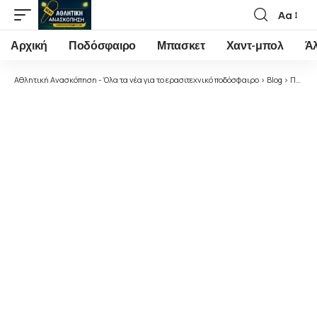
Αα
Font
Resizer
Αρχική
Ποδόσφαιρο
Μπασκετ
Χαντ-μπολ
Ά
Αθλητική Ανασκόπηση - Όλα τα νέα για το ερασιτεχνικό ποδόσφαιρο
>
Blog
>
Ποδόσφαιρο