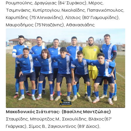
Ρουμπούλης, Δραγώγιας (84′ Συράκος), Μέρος,
Τσιμηνάκης, Κυπίρτογλου, Νικολαΐδης, Παπανικόπουλος,
Καρυπίδης (75’Αληχανίδης), Λίτσιος (80′ Γιαμουρίδης),
Μαυροδήμος (75’Νταζάνης), Αθανασιάδης
Μακεδονικός Σιάτιστας: (Βασίλης Μαντζώλας)
Σταυρίδης, Μπούρτζος Μ., Σεκουλίδης, Βλάχος(67′
Γκάργκας), Σίμος Β., Ζαγκουντίνος (89′ Δίκος),