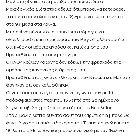
Με 3 στις 3 νίκες στα μεταξύ τους παιχνίδια ο
Μακεδονικός Σιάτιστας έδειξε ότι μπορεί να καταφέρει
τα πάντα όταν όλοι τον είχαν “ξεγραμένο” μετά την ήττα
στο 93′ μέσα στα Κοίλα.
Μπορεί να μένουν δύο παιχνίδια ακόμα για να
ολοκληρωθεί και η διαδικασία των Play off αλλά νομίζω
ότι πλέον οι βάσεις ανόδου και κατάκτησης του
Πρωταθλήματος έχουν μπει γερά.
Ο ΠΑΟΚ Κοίλων Κοζάνης δεν έδειξε την φρεσκάδα της
ομάδας της κανονικής διάρκειας του
Πρωταθλήματος,ενώ οι ελλείψεις των Ντούκα και Μαντού
φάνηκαν ότι δεν καλύφθηκαν.
Οι γηπεδούχοι αναγκάστηκαν να αγωνιστούν με 10
ποδοσφαιριστές περίπου 15 λεπτά στο 2ο ημίχρονο
λόγω αποβολής με 2η κίτρινη κάρτα του Νικολαΐδη.
Στο 3′ μόλις λεπτό δυνατό σουτ του Καρυπίδη η μπάλα θα
φύγει.λιγο άουτ από τα δοκάρια του Σταυρίδη,ενώ και στο
18′ λεπτό ο Μακεδονικός πετυχαίνει γκολ με τον Φωλίνα