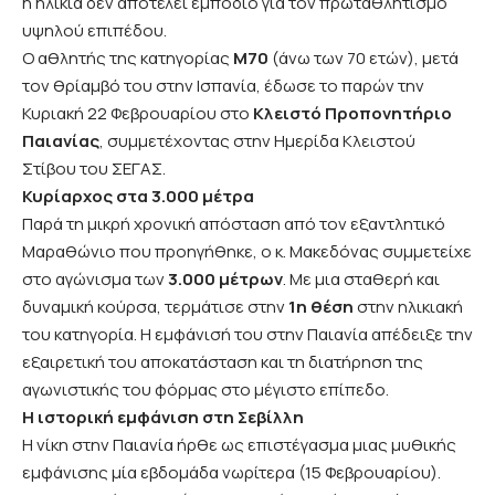
η ηλικία δεν αποτελεί εμπόδιο για τον πρωταθλητισμό
υψηλού επιπέδου.
Ο αθλητής της κατηγορίας
M70
(άνω των 70 ετών), μετά
τον θρίαμβό του στην Ισπανία, έδωσε το παρών την
Κυριακή 22 Φεβρουαρίου στο
Κλειστό Προπονητήριο
Παιανίας
, συμμετέχοντας στην Ημερίδα Κλειστού
Στίβου του ΣΕΓΑΣ.
Κυρίαρχος στα 3.000 μέτρα
Παρά τη μικρή χρονική απόσταση από τον εξαντλητικό
Μαραθώνιο που προηγήθηκε, ο κ. Μακεδόνας συμμετείχε
στο αγώνισμα των
3.000 μέτρων
. Με μια σταθερή και
δυναμική κούρσα, τερμάτισε στην
1η θέση
στην ηλικιακή
του κατηγορία. Η εμφάνισή του στην Παιανία απέδειξε την
εξαιρετική του αποκατάσταση και τη διατήρηση της
αγωνιστικής του φόρμας στο μέγιστο επίπεδο.
Η ιστορική εμφάνιση στη Σεβίλλη
Η νίκη στην Παιανία ήρθε ως επιστέγασμα μιας μυθικής
εμφάνισης μία εβδομάδα νωρίτερα (15 Φεβρουαρίου).