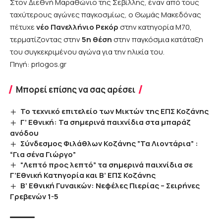
Στον Διεθνή Μαραθώνιο της Σεβίλλης, έναν από τους
ταχύτερους αγώνες παγκοσμίως, ο Θωμάς Μακεδόνας
πέτυχε
νέο Πανελλήνιο Ρεκόρ
στην κατηγορία M70,
τερματίζοντας στην
5η θέση
στην παγκόσμια κατάταξη
του συγκεκριμένου αγώνα για την ηλικία του.
Πηγή: prlogos.gr
Μπορεί επίσης να σας αρέσει
Το τεχνικό επιτελείο των Μικτών της ΕΠΣ Κοζάνης
Γ’ Εθνική: Τα σημερινά παιχνίδια στα μπαράζ
ανόδου
Σύνδεσμος Φιλάθλων Κοζάνης ”Τα Λιοντάρια” :
“Για σένα Γιώργο”
“Λεπτό προς λεπτό” τα σημερινά παιχνίδια σε
Γ’Εθνική Κατηγορία και Β’ ΕΠΣ Κοζάνης
Β’ Εθνική Γυναικών: Νεφέλες Πιερίας – Σειρήνες
Γρεβενών 1-5