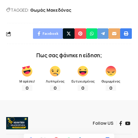
TAGGED:
Θωμάς Μακεδόνας
Facebook
Πως σας φάνηκε η είδηση;
Μ αρέσει!
Λυπημένος
Ευτυχισμένος
Θυμωμένος
0
0
0
0
Follow US