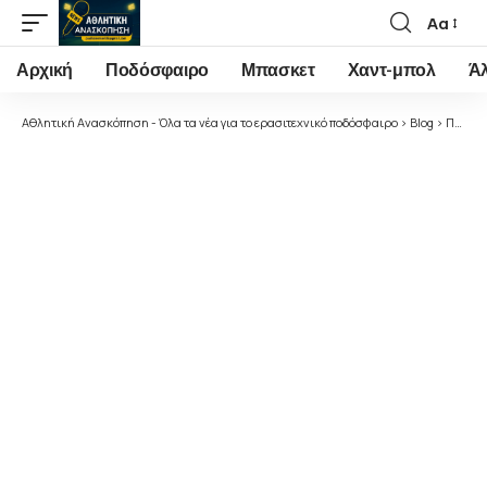
Αα
Font
Resizer
Αρχική
Ποδόσφαιρο
Μπασκετ
Χαντ-μπολ
Ά
Αθλητική Ανασκόπηση - Όλα τα νέα για το ερασιτεχνικό ποδόσφαιρο
>
Blog
>
Ποδόσφαιρο