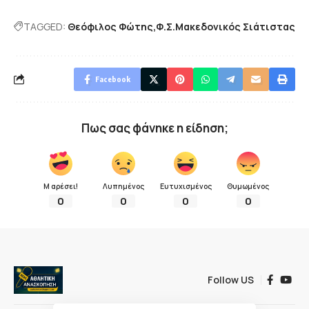
TAGGED:
Θεόφιλος Φώτης
Φ.Σ.Μακεδονικός Σιάτιστας
Facebook
Πως σας φάνηκε η είδηση;
Μ αρέσει!
Λυπημένος
Ευτυχισμένος
Θυμωμένος
0
0
0
0
Follow US