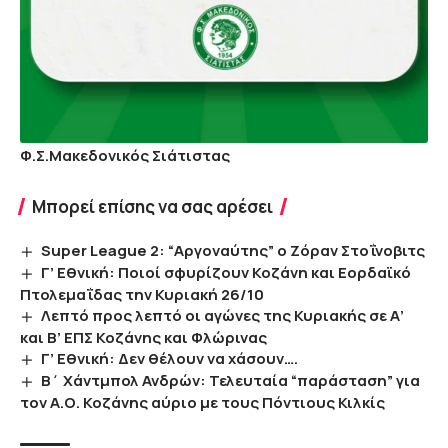
Φ.Σ.Μακεδονικός Σιάτιστας
Μπορεί επίσης να σας αρέσει
Super League 2: “Αργοναύτης” ο Ζόραν Στοΐνοβιτς
Γ’ Εθνική: Ποιοί σφυρίζουν Κοζάνη και Εορδαϊκό
Πτολεμαΐδας την Κυριακή 26/10
Λεπτό προς λεπτό οι αγώνες της Κυριακής σε Α’
και Β’ ΕΠΣ Κοζάνης και Φλώρινας
Γ’ Εθνική: Δεν θέλουν να χάσουν….
Β΄ Χάντμπολ Ανδρών: Τελευταία “παράσταση” για
τον Α.Ο. Κοζάνης αύριο με τους Πόντιους Κιλκίς