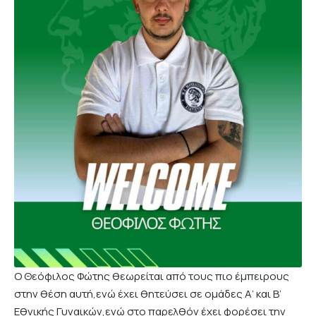
Ο Θεόφιλος Φώτης θεωρείται από τους πιο έμπειρους
στην θέση αυτή,ενώ έχει θητεύσει σε ομάδες Α’ και Β’
Εθνικής Γυναικών,ενώ στο παρελθόν έχει φορέσει την