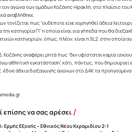
α τον αγώνα των ομάδων Κοζάνης-Ηρακλή, στο πλαίσιο του 
ικά αναβλήθηκε.
ων τονίζεται πως “ουδέποτε είχε χορηγηθεί άδεια λειτουργ
α την κατηγορία Γ1” η οποία είναι για γήπεδα που θα διεξα
τικών κατηγοριών, όπως, πλέον, είναι η SL2, στην οποία α
.Δ. Κοζάνης αναφέρει ρητά πως “δεν υφίσταται καμία ισχύο
λόγω αθλητική εγκατάσταση”, κάτι, πάντως, που δημιουργεί
Σ. έδινε άδεια διεξαγωγής αγώνων στο ΔΑΚ τα προηγούμενα
imedia.gr
 επίσης να σας αρέσει
κή: Ερμής Εξοχής – Εθνικός Νέου Κεραμιδίου 2-1