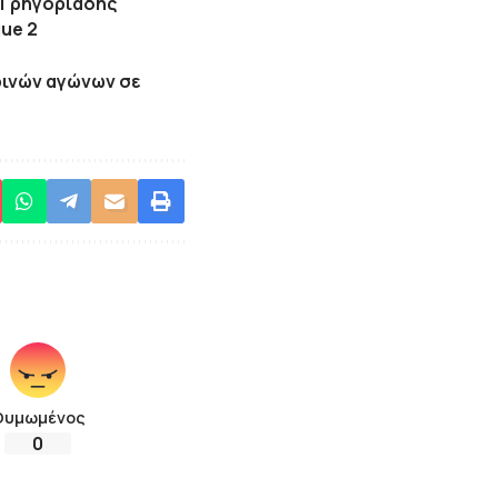
ς Γρηγοριάδης
ue 2
ινών αγώνων σε
Θυμωμένος
0