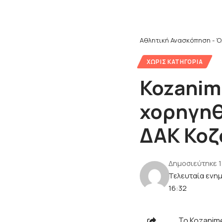
Αθλητική Ανασκόπηση - Ό
ΧΩΡΊΣ ΚΑΤΗΓΟΡΊΑ
Kozanim
χορηγηθε
ΔΑΚ Κοζά
Δημοσιεύτηκε 
Τελευταία ενη
16:32
Το Kozanim