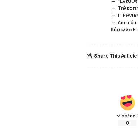
“Ελεύθε
Τηλεοπτ
Γ’ Εθνι
Λεπτό π
Κύπελλο ΕΠ
Share This Article
Μ αρέσει
0