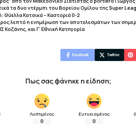
ρος” από τον Μακεδονικό Σιάτιστας ο portiero Γιώργο
ικά τα δυο ντέρμπι του Βορείου Ομίλου της Super Leag
κή: Θύελλα Κατσικά – Καστοριά 0-2
ρος λεπτό η ενημέρωση των αποτελεσμάτων των σημερ
Σ Κοζάνης, και Γ’ Εθνική Κατηγορία
Facebook
Twitter
Πως σας φάνηκε η είδηση;
!
Λυπημένος
Ευτυχισμένος
0
0