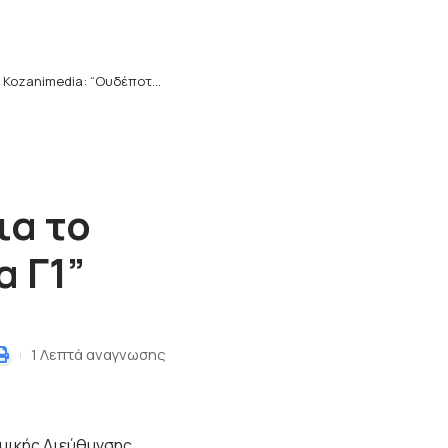
>
Kozanimedia: “Ουδέποτε είχε χορηγηθεί άδεια λειτουργίας για το ΔΑΚ Κοζάνης, για την κατηγορία Γ1”
ια το
α Γ1”
1 Λεπτά αναγνωσης
ομικής Διεύθυνσης