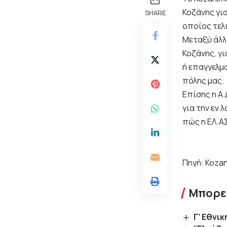
Κοζάνης γι
SHARE
οποίος τελ
Μεταξύ άλλ
Κοζάνης, γι
ή επαγγελμα
πόλης μας.
Επίσης η Α
για την εν 
πώς η ΕΛ.Α
Πηγή: Kozan
Μπορεί
Γ’ Εθνι