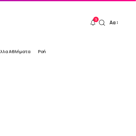
9
Αα
Font
Resizer
Άλλα Αθλήματα
Ροή