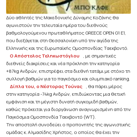
Δύο αθλητές της Μακεδονικής Δύναμης Κοζάνης θα
αγωνιστούν την τελευταία ημέρα του διεθνούς
βαθμολογούμενου πρωταθλήματος GREECE OPEN G1 E1,
που διεξάγεται στη Θεσσαλονίκη υπό την αιγίδα της
Ελληνικής και της Ευρωπαϊκής Ομοσπονδίας Ταεκβοντό.
Ο Απόστολος Τεληκωστόγλου
, με σημαντικές
διεθνείς διακρίσεις και νέα πρόκληση την κατηγορία
+87kg Ανδρών, επιστρέφει στα διεθνή τατάμι με στόχο τη
συλλογή βαθμών για το παγκόσμιο και ολυμπιακό ranking.
Δίπλα του, ο Νέστορας Τούνας
, θα πάρει μέρος
στην κατηγορία -74kg Ανδρών, επιδιώκοντας μια θετική
εμφάνιση και τη μέγιστη δυνατή συγκομιδή βαθμών,
καθώς πρόκειται για διοργάνωση αναγνωρισμένη από την
Παγκόσμια Ομοσπονδία Ταεκβοντό (WT).
Την αποστολή συνοδεύει ο προπονητής της αγωνιστικής
ομάδας κ. Αλμασίδης Χρήστος, ο οποίος θα έχει την