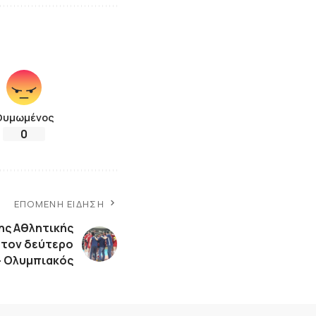
Θυμωμένος
0
ΕΠΌΜΕΝΗ ΕΊΔΗΣΗ
ης Αθλητικής
 τον δεύτερο
– Ολυμπιακός