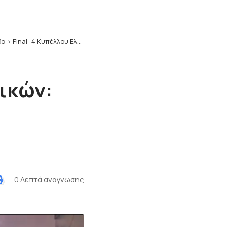
δα
>
Final -4 Κυπέλλου Ελλάδος Γυναικών: Α.Ο.Θήρας – Ολυμπιακός ….παρουσίαση των ομάδων
αικών:
0 Λεπτά αναγνωσης