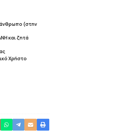
ν άνθρωπο (στην
ΑΝΗ και ζητά
ίας
νικό Χρήστο