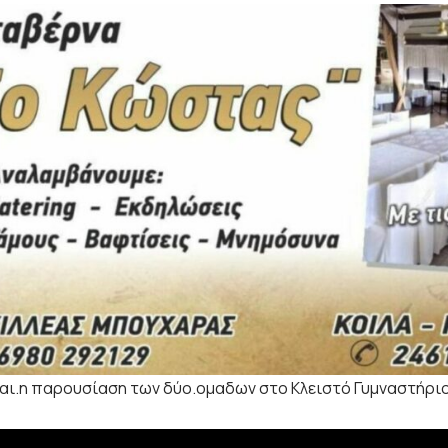
και.η παρουσίαση των δύο.ομαδων στο Κλειστό Γυμναστήρι