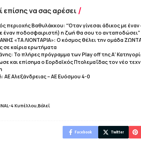
 επίσης να σας αρέσει
κός περιοχής Βαθυλάκκου: “Όταν γίνεσαι άδικος με ένα
ε έναν ποδοσφαιριστή) η ζωή θα σου το ανταποδώσει”
ΖΑΝΗΣ «ΤΑ ΛΙΟΝΤΑΡΙΑ»: Ο κόσμος θέλει την ομάδα ΖΩΝΤ
ς σε καίρια ερωτήματα
άνης: Το πλήρες πρόγραμμα των Play off της Α’ Κατηγορ
ωσε και επίσημα ο Εορδαϊκός Πτολεμαΐδας τον νέο τεχ
η
ή: ΑΕ Αλεξάνδρειας – ΑΕ Ευόσμου 4-0
INAL-4 Κυπέλλου
Βόλεϊ
Facebook
Twitter