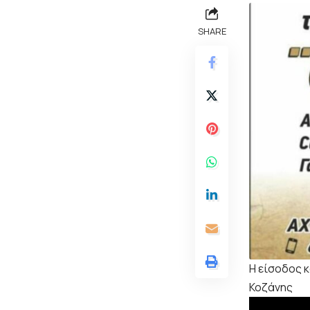
SHARE
H είσοδος 
Κοζάνης