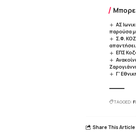
Μπορεί
ΑΣ Ιωνι
παρούσα μ
Σ.Φ. ΚΟ
απαντήσει
EΠΣ Κοζ
Ανακοίν
Ζαρογιάνν
Γ’ Εθνικ
TAGGED:
F
Share This Article