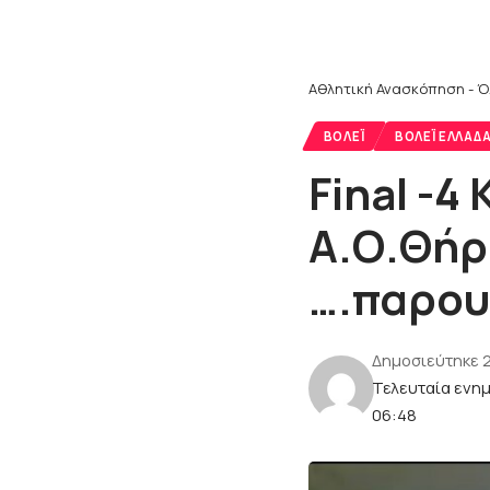
Αθλητική Ανασκόπηση - Ό
ΒΌΛΕΪ
ΒΌΛΕΪ ΕΛΛΆΔ
Final -4
Α.Ο.Θήρ
….παρου
Δημοσιεύτηκε 
Τελευταία ενη
06:48