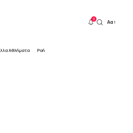
9
Αα
Font
Resizer
Άλλα Αθλήματα
Ροή