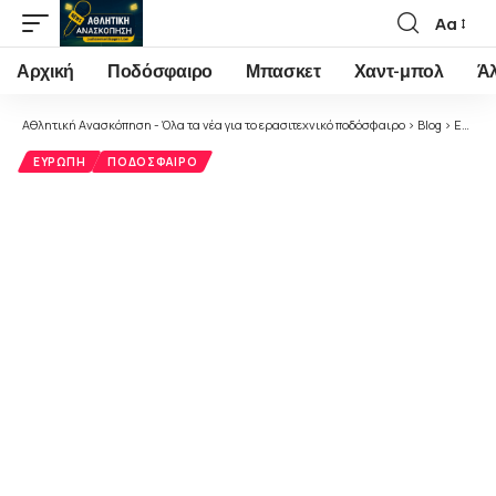
Αα
Font
Resizer
Αρχική
Ποδόσφαιρο
Μπασκετ
Χαντ-μπολ
Ά
Αθλητική Ανασκόπηση - Όλα τα νέα για το ερασιτεχνικό ποδόσφαιρο
>
Blog
>
Ευρώπη
ΕΥΡΏΠΗ
ΠΟΔΌΣΦΑΙΡΟ