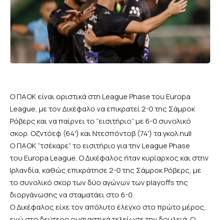
Ο ΠΑΟΚ είναι οριστικά στη League Phase του Europa
League, με τον Δικέφαλο να επικρατεί 2-0 της Σάμροκ
Ρόβερς και να παίρνει το “εισιτήριο” με 6-0 συνολικό
σκορ. Οζντόεφ (64′) και Ντεσπόντοβ (74′) τα γκολ.null
O
ΠΑΟΚ
“τσέκαρε” το εισιτήριο για την League Phase
του
Europa League
. Ο Δικέφαλος ήταν κυρίαρχος και στην
Ιρλανδία, καθώς επικράτησε 2-0 της Σάμροκ Ρόβερς, με
το συνολικό σκορ των δύο αγώνων των playoffs της
διοργάνωσης να σταματάει στο 6-0.
Ο Δικέφαλος είχε τον απόλυτο έλεγχο στο πρώτο μέρος,
ενώ στο δεύτερο ουσιαστικά τελείωσε την δουλειά. Ο