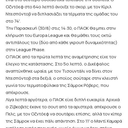
Οζντόεφ στο 64ο λεπτό άνοιξε το σκορ, με τον Κίριλ
Ντεσπόντοβ να διπλασιάζει τα τέρματα της ομάδας του
στο 74′.
Την Παρασκευή (30/8) στις 14:30, ο ΠΑΟΚ θα μπει στην
κλήρωση του Europa League και θα μάθει τους οκτώ
αντιπάλους του (δύο από κάθε γκρουπ δυναμικότητας)
στην League Phase.
Ο ΠΑΟΚ από τα πρώτα λεπτά της αναμέτρησης είχε τον
έλεγχο της κατάστασης. Στο 5ο λεπτό, ο Δικέφαλος
αναπτύχθηκε ωραία, με τον Τισουντάλι να δίνει στον
Ντεσπόντοβ στα δεξιά, ο οποίος σούταρε στην κλειστή
γωνία του τερματοφύλακα της Σάμροκ Ρόβερς, που
απέκρουσε.
Λίγα λεπτά αργότερα, ο ΠΑΟΚ είχε διπλή ευκαιρία. Αρχικά
ο Ζίβκοβιτς έκανε το σουτ από τα αριστερά, απέκρουσε ο
Πελς, με τον Οζντόεφ να σουτάρει επίσης, αλλά τον κίπερ
της Σάμροκ να έχει πάλι απάντηση. Στο 11′ ο Μαντί Καμαρά