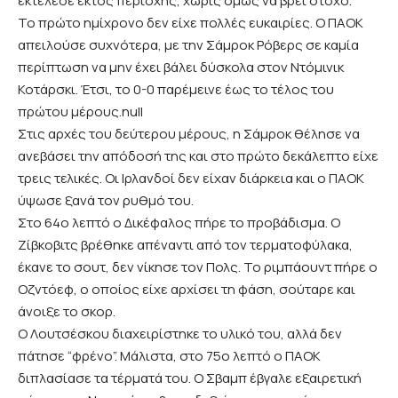
εκτέλεσε εκτός περιοχής, χωρίς όμως να βρει στόχο.
Το πρώτο ημίχρονο δεν είχε πολλές ευκαιρίες. Ο ΠΑΟΚ
απειλούσε συχνότερα, με την Σάμροκ Ρόβερς σε καμία
περίπτωση να μην έχει βάλει δύσκολα στον Ντόμινικ
Κοτάρσκι. Έτσι, το 0-0 παρέμεινε έως το τέλος του
πρώτου μέρους.null
Στις αρχές του δεύτερου μέρους, η Σάμροκ θέλησε να
ανεβάσει την απόδοσή της και στο πρώτο δεκάλεπτο είχε
τρεις τελικές. Οι Ιρλανδοί δεν είχαν διάρκεια και ο ΠΑΟΚ
ύψωσε ξανά τον ρυθμό του.
Στο 64ο λεπτό ο Δικέφαλος πήρε το προβάδισμα. Ο
Ζίβκοβιτς βρέθηκε απέναντι από τον τερματοφύλακα,
έκανε το σουτ, δεν νίκησε τον Πολς. Το ριμπάουντ πήρε ο
Οζντόεφ, ο οποίος είχε αρχίσει τη φάση, σούταρε και
άνοιξε το σκορ.
Ο Λουτσέσκου διαχειρίστηκε το υλικό του, αλλά δεν
πάτησε “φρένο”. Μάλιστα, στο 75ο λεπτό ο ΠΑΟΚ
διπλασίασε τα τέρματά του. Ο Σβαμπ έβγαλε εξαιρετική