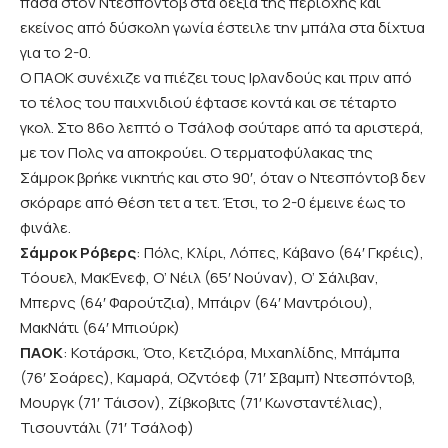
πάσα στον Ντεσπόντοβ στα δεξιά της περιοχής και
εκείνος από δύσκολη γωνία έστειλε την μπάλα στα δίχτυα
για το 2-0.
Ο ΠΑΟΚ συνέχιζε να πιέζει τους Ιρλανδούς και πριν από
το τέλος του παιχνιδιού έφτασε κοντά και σε τέταρτο
γκολ. Στο 86ο λεπτό ο Τσάλοφ σούταρε από τα αριστερά,
με τον Πολς να αποκρούει. Ο τερματοφύλακας της
Σάμροκ βρήκε νικητής και στο 90′, όταν ο Ντεσπόντοβ δεν
σκόραρε από θέση τετ α τετ. Έτσι, το 2-0 έμεινε έως το
φινάλε.
Σάμροκ Ρόβερς
: Πόλς, Κλίρι, Λόπες, Κάβανο (64′ Γκρέις),
Τόουελ, ΜακΈνεφ, Ο’ Νέιλ (65′ Νούναν), Ο’ Σάλιβαν,
Μπερνς (64′ Φαρούτζια), Μπάιρν (64′ Μαντρόιου),
ΜακΝάτι (64′ Μπιούρκ)
ΠΑΟΚ
: Κοτάρσκι, Ότο, Κετζιόρα, Μιχαηλίδης, Μπάμπα
(76′ Σοάρες), Καμαρά, Οζντόεφ (71′ Σβαμπ) Ντεσπόντοβ,
Μουργκ (71′ Τάισον), Ζίβκοβιτς (71′ Κωνσταντέλιας),
Τισουντάλι (71′ Τσάλοφ)