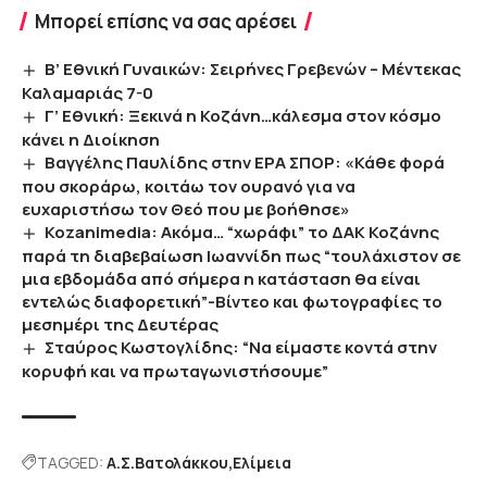
Μπορεί επίσης να σας αρέσει
Β’ Εθνική Γυναικών: Σειρήνες Γρεβενών – Μέντεκας
Καλαμαριάς 7-0
Γ’ Εθνική: Ξεκινά η Κοζάνη…κάλεσμα στον κόσμο
κάνει η Διοίκηση
Bαγγέλης Παυλίδης στην ΕΡΑ ΣΠΟΡ: «Κάθε φορά
που σκοράρω, κοιτάω τον ουρανό για να
ευχαριστήσω τον Θεό που με βοήθησε»
Kozanimedia: Ακόμα… “χωράφι” το ΔΑΚ Κοζάνης
παρά τη διαβεβαίωση Ιωαννίδη πως “τουλάχιστον σε
μια εβδομάδα από σήμερα η κατάσταση θα είναι
εντελώς διαφορετική”-Βίντεο και φωτογραφίες το
μεσημέρι της Δευτέρας
Σταύρος Κωστογλίδης: “Να είμαστε κοντά στην
κορυφή και να πρωταγωνιστήσουμε”
TAGGED:
Α.Σ.Βατολάκκου
Ελίμεια