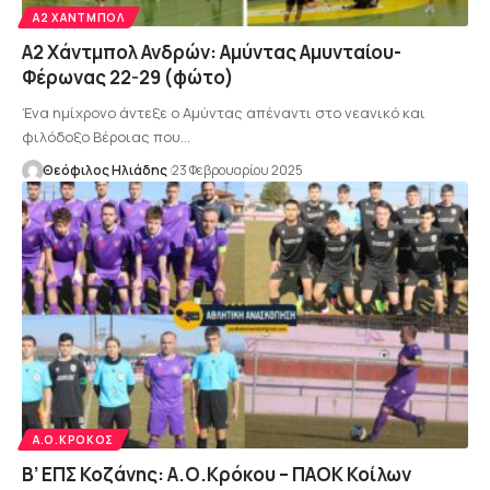
Α2 ΧΑΝΤΜΠΟΛ
Α2 Χάντμπολ Ανδρών: Αμύντας Αμυνταίου-
Φέρωνας 22-29 (φώτο)
Ένα ημίχρονο άντεξε ο Αμύντας απέναντι στο νεανικό και
φιλόδοξο Βέροιας που…
Θεόφιλος Ηλιάδης
23 Φεβρουαρίου 2025
Α.Ο.ΚΡΌΚΟΣ
Β’ ΕΠΣ Κοζάνης: Α.Ο.Κρόκου – ΠΑΟΚ Κοίλων