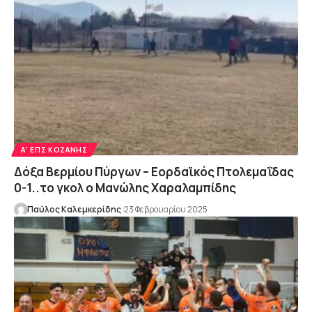
Α' ΕΠΣ ΚΟΖΆΝΗΣ
Δόξα Βερμίου Πύργων – Εορδαϊκός Πτολεμαΐδας
0-1..το γκολ ο Μανώλης Χαραλαμπίδης
Παύλος Καλεμκερίδης
23 Φεβρουαρίου 2025