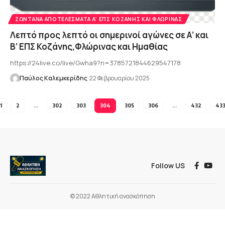
ΖΩΝΤΑΝΆ ΑΠΟΤΕΛΈΣΜΑΤΑ Α' ΕΠΣ ΚΟΖΆΝΗΣ ΚΑΙ ΦΛΏΡΙΝΑΣ
Λεπτό προς λεπτό οι σημερινοί αγώνες σε Α’ και
Β’ ΕΠΣ Κοζάνης,Φλώρινας και Ημαθίας
https://24live.co/live/Gwha9?n=3785721844629547178
Παύλος Καλεμκερίδης
22 Φεβρουαρίου 2025
1
2
…
302
303
304
305
306
…
432
43
Follow US
© 2022 Αθλητική ανασκόπηση