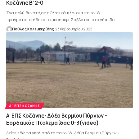
Κοζάνης Β’ 2-0
Ένα πολύ δυνατό,σε αθλητικά πλαίσια παιχνίδι
πραγματοποιήθηκε το μεσημέρι Σαββάτου στο γήπεδο…
Παύλος Καλεμκερίδης
23 Φεβρουαρίου 2025
Α΄ ΕΠΣ ΚΟΖΆΝΗΣ
Α’ ΕΠΣ Κοζάνης: Δόξα Βερμίου Πύργων –
Εορδαϊκός Πτολεμαΐδας 0-3(video)
Δείτε εδώ τα γκολ από το παιχνίδι Δόξα Βερμίου Πύργων -