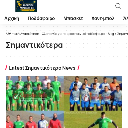
Αρχική
Ποδόσφαιρο
Μπασκετ
Χαντ-μπολ
Ά
Αθλητική Ανασκόπηση - Όλα τα νέα για το ερασιτεχνικό ποδόσφαιρο
>
Blog
>
Σημαντ
Σημαντικότερα
Latest Σημαντικότερα News