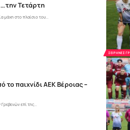
α…την Τετάρτη
ία μάχη στο πλαίσιο του…
ΣΕΙΡΉΝΕΣ Γ
ό το παιχνίδι ΑΕΚ Βέροιας –
 Γρεβενών επί της…