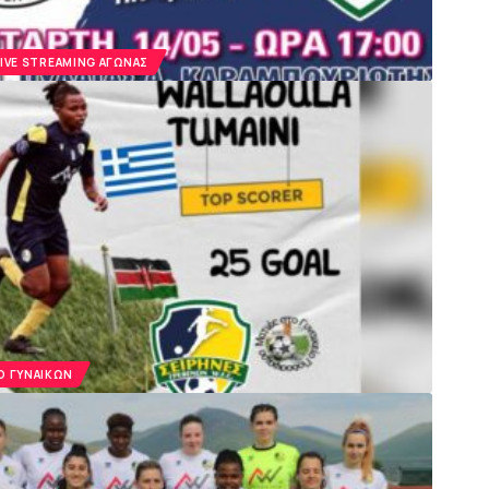
IVE STREAMING ΑΓΏΝΑΣ
 ΓΥΝΑΙΚΏΝ