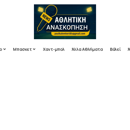
ο
Μπασκετ
Χαντ-μπολ
Άλλα Αθλήματα
Βόλεϊ