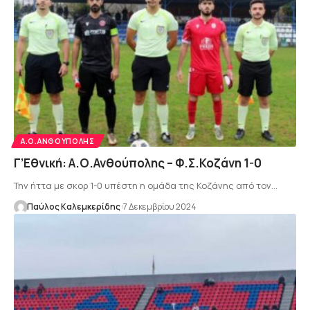
Α.Ο.ΑΝΘΟΎΠΟΛΗΣ
Γ’Εθνική: Α.Ο.Ανθούπολης – Φ.Σ.Κοζάνη 1-0
Την ήττα με σκορ 1-0 υπέστη η ομάδα της Κοζάνης από τον…
Παύλος Καλεμκερίδης
7 Δεκεμβρίου 2024