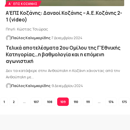
Α΄ ΕΠΣ ΚΟΖΆΝΗΣ
Α’ΕΠΣ Κοζάνης: Δαναοί Κοζάνης – Α.Ε.Κοζάνης 2-
1 (video)
Πηγή: Κώστας Τσιώρας
Παύλος Καλεμκερίδης
7 Δεκεμβρίου 2024
Τελικά αποτελέσματα 2ου Ομίλου της Γ’Εθνικής
Κατηγορίας…η βαθμολογία και η επόμενη
αγωνιστική
Δεν τα κατάφερε στην Ανθούπολη η Κοζάνη χάνοντας από την
Ανθούπολη με…
Παύλος Καλεμκερίδης
9 Δεκεμβρίου 2024
1
2
…
107
108
109
110
111
…
174
175