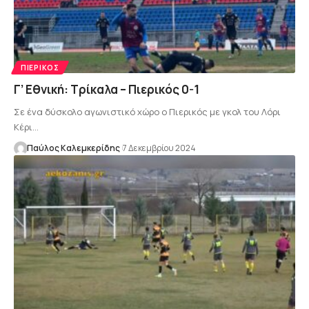
ΠΙΕΡΙΚΌΣ
Γ’ Εθνική: Τρίκαλα – Πιερικός 0-1
Σε ένα δύσκολο αγωνιστικό χώρο ο Πιερικός με γκολ του Λόρι
Κέρι…
Παύλος Καλεμκερίδης
7 Δεκεμβρίου 2024