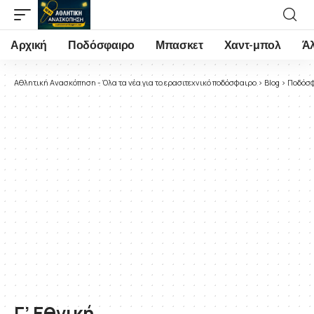
Αρχική
Ποδόσφαιρο
Μπασκετ
Χαντ-μπολ
Ά
Αθλητική Ανασκόπηση - Όλα τα νέα για το ερασιτεχνικό ποδόσφαιρο
>
Blog
>
Ποδόσ
Γ’ Εθνική