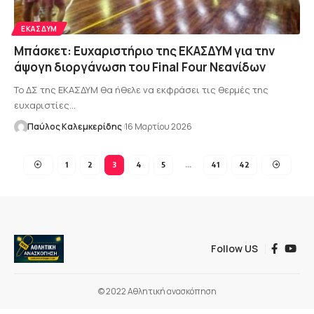
ΕΚΑΣΔΥΜ
Μπάσκετ: Ευχαριστήριο της ΕΚΑΣΔΥΜ για την
άψογη διοργάνωση του Final Four Νεανίδων
Το ΔΣ της ΕΚΑΣΔΥΜ θα ήθελε να εκφράσει τις θερμές της
ευχαριστίες…
Παύλος Καλεμκερίδης
16 Μαρτίου 2026
1
2
3
4
5
…
41
42
Follow US
© 2022 Αθλητική ανασκόπηση