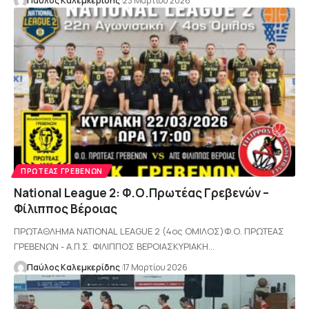
Παύλος Καλεμκερίδης
23 Μαρτίου 2026
ΠΡΩΤΈΑΣ ΓΡΕΒΕΝΏΝ
National League 2: Φ.Ο.Πρωτέας Γρεβενών –
Φίλιππος Βέροιας
ΠΡΩΤΑΘΛΗΜΑ NATIONAL LEAGUE 2 (4ος ΟΜΙΛΟΣ)Φ.Ο. ΠΡΩΤΕΑΣ
ΓΡΕΒΕΝΩΝ - Α.Π.Σ. ΦΙΛΙΠΠΟΣ ΒΕΡΟΙΑΣΚΥΡΙΑΚΗ…
Παύλος Καλεμκερίδης
17 Μαρτίου 2026