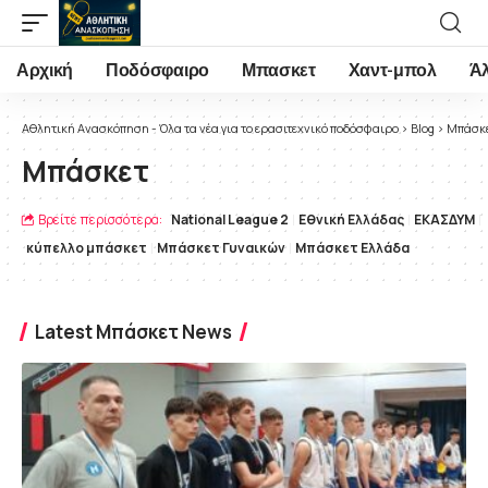
Αρχική
Ποδόσφαιρο
Μπασκετ
Χαντ-μπολ
Ά
Αθλητική Ανασκόπηση - Όλα τα νέα για το ερασιτεχνικό ποδόσφαιρο
>
Blog
>
Μπάσκ
Μπάσκετ
Βρείτε περισσότερα:
National League 2
Εθνική Ελλάδας
ΕΚΑΣΔΥΜ
κύπελλο μπάσκετ
Μπάσκετ Γυναικών
Μπάσκετ Ελλάδα
Latest Μπάσκετ News