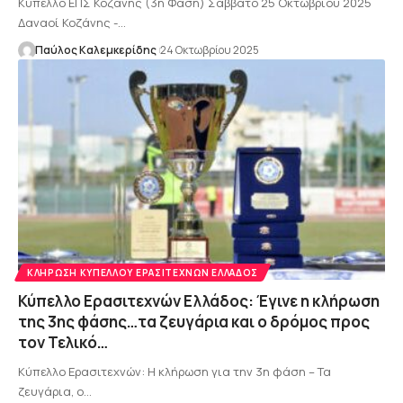
Κύπελλο ΕΠΣ Κοζάνης (3η Φάση) Σάββατο 25 Οκτωβρίου 2025
Δαναοί Κοζάνης -…
Παύλος Καλεμκερίδης
24 Οκτωβρίου 2025
ΚΛΉΡΩΣΗ ΚΥΠΈΛΛΟΥ ΕΡΑΣΙΤΕΧΝΏΝ ΕΛΛΆΔΟΣ
Κύπελλο Ερασιτεχνών Ελλάδος: Έγινε η κλήρωση
της 3ης φάσης…τα ζευγάρια και ο δρόμος προς
τον Τελικό…
Κύπελλο Ερασιτεχνών: Η κλήρωση για την 3η φάση – Τα
ζευγάρια, ο…