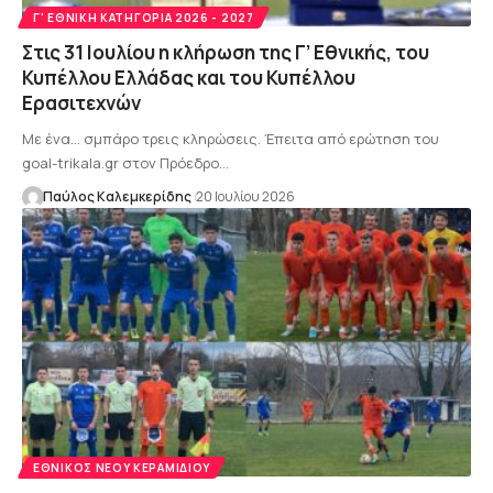
Γ' ΕΘΝΙΚΉ ΚΑΤΗΓΟΡΊΑ 2026 - 2027
Στις 31 Ιουλίου η κλήρωση της Γ’ Εθνικής, του
Κυπέλλου Ελλάδας και του Κυπέλλου
Ερασιτεχνών
Με ένα… σμπάρο τρεις κληρώσεις. Έπειτα από ερώτηση του
goal-trikala.gr στον Πρόεδρο…
Παύλος Καλεμκερίδης
20 Ιουλίου 2026
ΕΘΝΙΚΌΣ ΝΈΟΥ ΚΕΡΑΜΙΔΊΟΥ