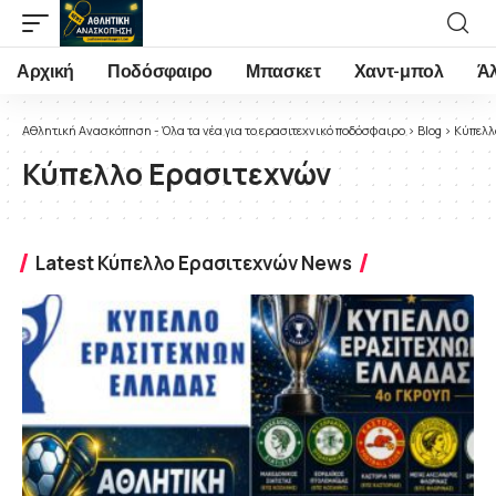
Αρχική
Ποδόσφαιρο
Μπασκετ
Χαντ-μπολ
Ά
Αθλητική Ανασκόπηση - Όλα τα νέα για το ερασιτεχνικό ποδόσφαιρο
>
Blog
>
Κύπελλ
Κύπελλο Ερασιτεχνών
Latest Κύπελλο Ερασιτεχνών News