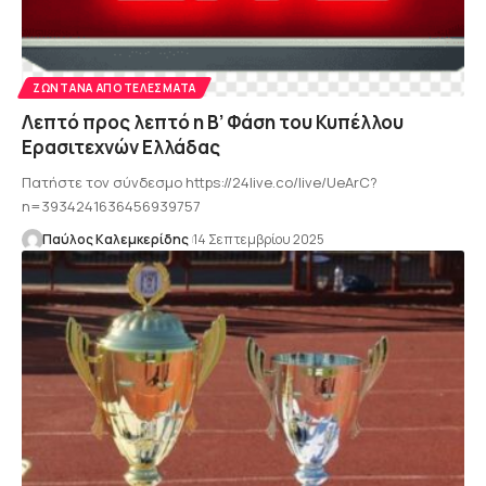
ΖΩΝΤΑΝΆ ΑΠΟΤΕΛΈΣΜΑΤΑ
Λεπτό προς λεπτό η Β’ Φάση του Κυπέλλου
Ερασιτεχνών Ελλάδας
Πατήστε τον σύνδεσμο https://24live.co/live/UeArC?
n=3934241636456939757
Παύλος Καλεμκερίδης
14 Σεπτεμβρίου 2025