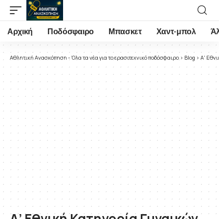
Αρχική
Ποδόσφαιρο
Μπασκετ
Χαντ-μπολ
Ά
Αθλητική Ανασκόπηση - Όλα τα νέα για το ερασιτεχνικό ποδόσφαιρο
>
Blog
>
Α' Εθν
Α’ Εθνική Κατηγορία Γυναικών