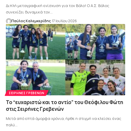
Διπλή μεταγραφική ενίσχυση για τον Βόλο! Ο Α.Σ. Βόλος
συνεχίζει δυναμικά τον…
Παύλος Καλεμκερίδης
17 Ιουλίου 2026
ΣΕΙΡΉΝΕΣ ΓΡΕΒΕΝΏΝ
Το “ευχαριστώ και το αντίο” του Θεόφιλου Φώτη
στις Σειρήνες Γρεβενών
Μετά από επτά όμορφα χρόνια, ήρθε η στιγμή να κλείσει ένας
πολύ…