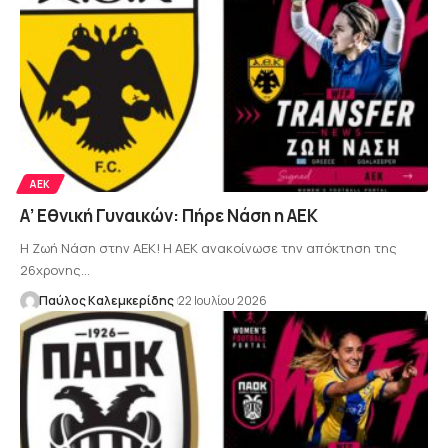
ΑΕΚ
Α’ Εθνική Γυναικών: Πήρε Νάση η ΑΕΚ
Η Ζωή Νάση στην ΑΕΚ! Η ΑΕΚ ανακοίνωσε την απόκτηση της
26χρονης…
Παύλος Καλεμκερίδης
22 Ιουλίου 2026