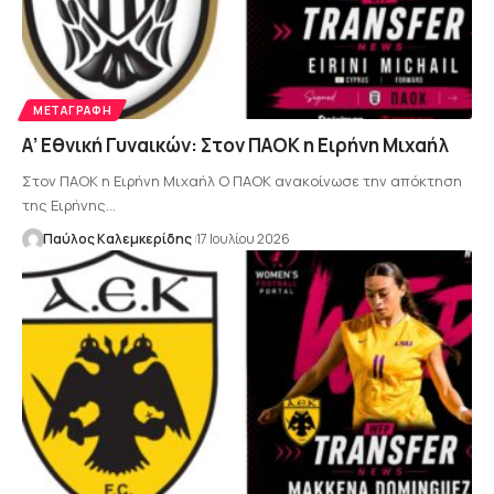
ΜΕΤΑΓΡΑΦΉ
Α’ Εθνική Γυναικών: Στον ΠΑΟΚ η Ειρήνη Μιχαήλ
Στον ΠΑΟΚ η Ειρήνη Μιχαήλ Ο ΠΑΟΚ ανακοίνωσε την απόκτηση
της Ειρήνης…
Παύλος Καλεμκερίδης
17 Ιουλίου 2026